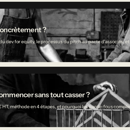
concrètement ?
u dev for equity, le processus du pitch au pacte d'associés, et 
ù commencer sans tout casser ?
 € HT, méthode en 4 étapes, et pourquoi les garde-fous compte