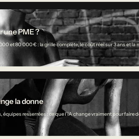
r une PME ?
 et 80 000 € : la grille complète, le coût réel sur 3 ans et l
ange la donne
 équipes resserrées : ce que l'IA change vraiment pour faire d