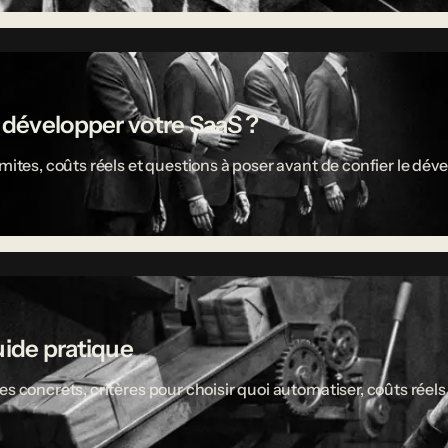
r développer votre SaaS ?
limites, coûts réels et questions à poser avant de confier le 
uide pratique
es concrets, critères pour choisir quoi automatiser, coûts réel