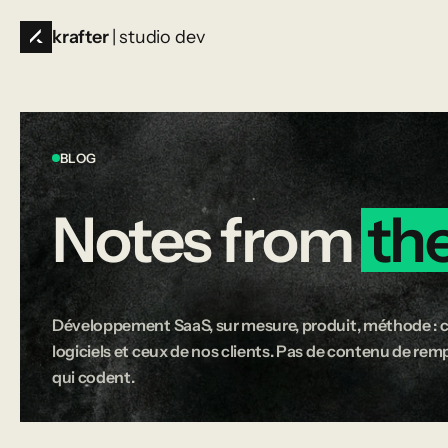
krafter
| studio dev
BLOG
Notes
from
th
Développement SaaS, sur mesure, produit, méthode : c
logiciels et ceux de nos clients. Pas de contenu de rempl
qui codent.