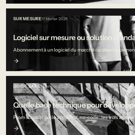
SUR MESURE
17 février 2025
Logiciel sur mesure ou solution stand
Abonnement à un logiciel du marché ou développement sur
GUIDE SAAS
10 janvier 2025
Quelle base technique pour développe
From scratch, socle applicatif, no-code : les trois appro