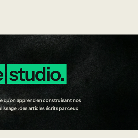
e
studio.
e qu’on apprend en construisant nos
issage : des articles écrits par ceux