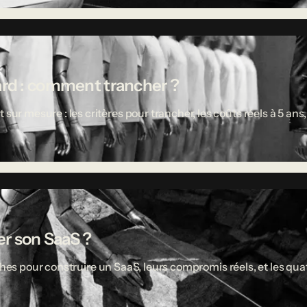
ard : comment trancher ?
 mesure : les critères pour trancher, les coûts réels à 5 ans,
r son SaaS ?
ches pour construire un SaaS, leurs compromis réels, et les quat