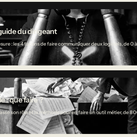
guide du dirigeant
re : les 4 façons de faire communiquer deux logiciels, de 0 à
 : que faire ?
passé son rôle et la méthode pour en faire un outil métier, de 8