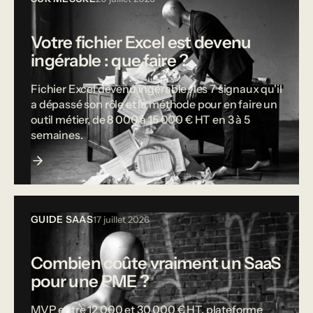
Votre fichier Excel est devenu
ingérable : que faire ?
Fichier Excel devenu ingérable : les 7 signaux qu'il
a dépassé son rôle et la méthode pour en faire un
outil métier, de 8 000 à 15 000 € HT en 3 à 5
semaines.
GUIDE SAAS
17 juillet 2026
Combien coûte vraiment un SaaS
pour une PME ?
MVP entre 12 000 et 30 000 € HT, plateforme