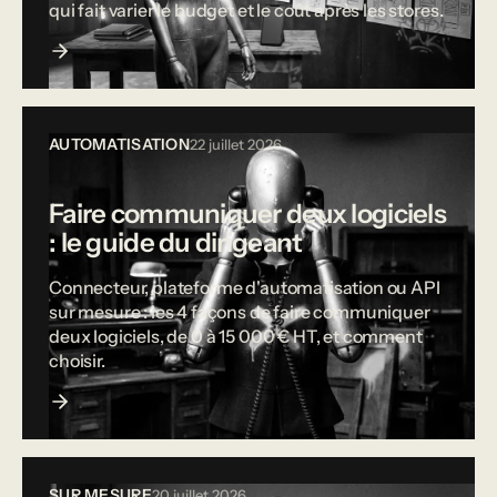
qui fait varier le budget et le coût après les stores.
AUTOMATISATION
22 juillet 2026
Faire communiquer deux logiciels
: le guide du dirigeant
Connecteur, plateforme d'automatisation ou API
sur mesure : les 4 façons de faire communiquer
deux logiciels, de 0 à 15 000 € HT, et comment
choisir.
SUR MESURE
20 juillet 2026