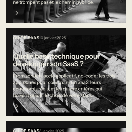
ne trompent pas et le chemin hybride.
GUIDE SAAS
10 janvier 2025
Quelle base technique pour
développer son SaaS ?
From scratch, socle applicatif, no-code : les trois
approches pour construire un SaaS, leurs
compromis réels, et les quatre critères qui
doivent guider le choix de votre stack.
GUIDE SAAS
3 janvier 2025