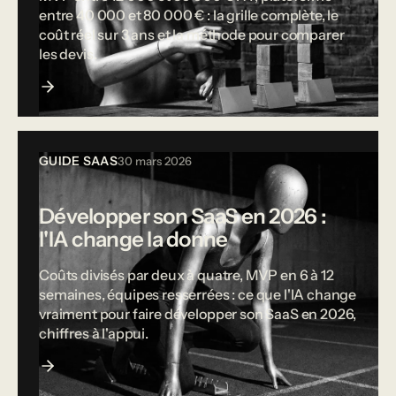
entre 40 000 et 80 000 € : la grille complète, le
coût réel sur 3 ans et la méthode pour comparer
les devis.
GUIDE SAAS
30 mars 2026
Développer son SaaS en 2026 :
l'IA change la donne
Coûts divisés par deux à quatre, MVP en 6 à 12
semaines, équipes resserrées : ce que l'IA change
vraiment pour faire développer son SaaS en 2026,
chiffres à l'appui.