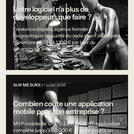
Votre logiciel n'a plus de
développeur : que faire ?
Freelance disparu, agence fermée :
diagnostiquer la qualité du code avant de décider,
reprendre de 700 à 1 100 € par jour, ou
reconstruire avec l'IA.
SUR MESURE
27 juillet 2026
Combien coûte une application
mobile pour son entreprise ?
MVP mobile de 12 000 à 25 000 € HT, application
complète jusqu'à 60 000 € : la grille de prix, ce