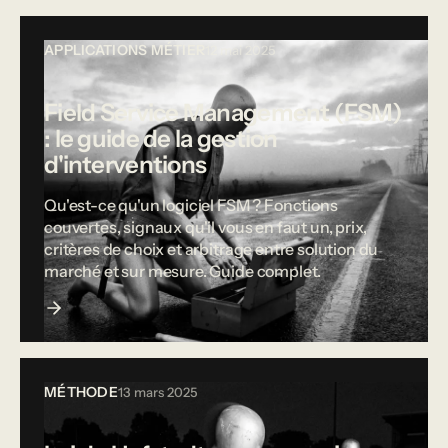
APPLICATIONS MÉTIER
12 mai 2025
Field Service Management (FSM)
: le guide de la gestion
d'interventions
Qu'est-ce qu'un logiciel FSM ? Fonctions
couvertes, signaux qu'il vous en faut un, prix,
critères de choix et arbitrage entre solution du
marché et sur mesure. Guide complet.
MÉTHODE
13 mars 2025