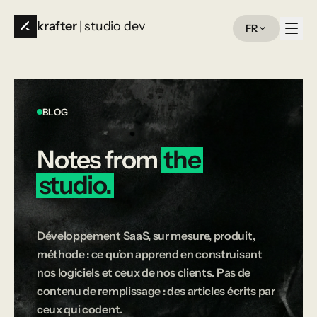
krafter
| studio dev
FR
BLOG
Notes
from
the
studio.
Développement SaaS, sur mesure, produit,
méthode : ce qu’on apprend en construisant
nos logiciels et ceux de nos clients. Pas de
contenu de remplissage : des articles écrits par
ceux qui codent.