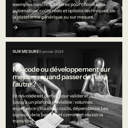
exemples concrets, critères pour choisir quoi
automatiser, coûts réels et options techniques, de
la plateforme générique au sur mesure.
SUR MESURE
9 janvier 2024
No-code ou développement sur
mesure : quand passer de l'un à
l'autre ?
Le no-code est parfait pour valider et outiller vite,
jusqu'à un plafond prévisible : volumes,
expérience utilisateur, coûts, dépendance. Les
signaux de la bascule et comment réussir la
transition.