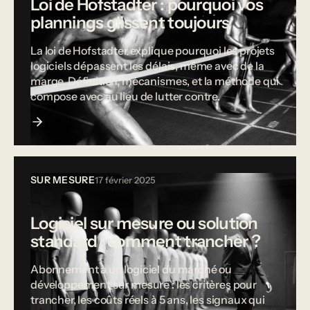
Loi de Hofstadter : pourquoi vos
plannings glissent toujours
La loi de Hofstadter explique pourquoi les projets
logiciels dépassent les délais, même avec de la
marge. Définition, mécanismes, et la méthode qui
compose avec au lieu de lutter contre.
SUR MESURE
17 février 2025
Logiciel sur mesure ou solution
standard : comment trancher ?
Abonnement à un logiciel du marché ou
développement sur mesure : les critères pour
trancher, les coûts réels à 5 ans, les signaux qui