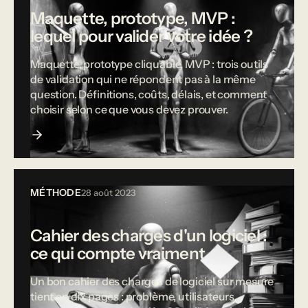
Maquette, prototype, MVP :
lequel pour valider votre idée ?
Maquette, prototype cliquable, MVP : trois outils
de validation qui ne répondent pas à la même
question. Définitions, coûts, délais, et comment
choisir selon ce que vous devez prouver.
MÉTHODE
28 août 2023
Cahier des charges d'un logiciel :
ce qui compte vraiment
Un bon cahier des charges de logiciel sur mesure
tient en dix pages : problème, utilisateurs,