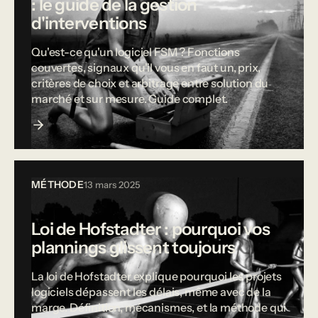
: le guide de la gestion
d'interventions
Qu'est-ce qu'un logiciel FSM ? Fonctions
couvertes, signaux qu'il vous en faut un, prix,
critères de choix et arbitrage entre solution du
marché et sur mesure. Guide complet.
MÉTHODE
13 mars 2025
Loi de Hofstadter : pourquoi vos
plannings glissent toujours
La loi de Hofstadter explique pourquoi les projets
logiciels dépassent les délais, même avec de la
marge. Définition, mécanismes, et la méthode qui