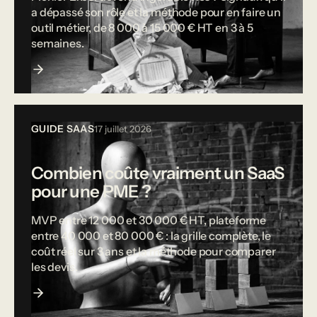
a dépassé son rôle et la méthode pour en faire un
outil métier, de 8 000 à 15 000 € HT en 3 à 5
semaines.
GUIDE SAAS
17 juillet 2026
Combien coûte vraiment un SaaS
pour une PME ?
MVP entre 12 000 et 30 000 € HT, plateforme
entre 40 000 et 80 000 € : la grille complète, le
coût réel sur 3 ans et la méthode pour comparer
les devis.