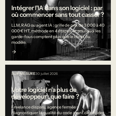
Intégrer l'IA dans son logiciel : par
où commencer sans tout casser ?
LLM, RAG ou agent IA : grille de prix de 3 000 à 40
000 € HT, méthode en 4 étapes, et pourquoi les
garde-fous comptent plus que le choix du
modèle.
SUR MESURE
30 juillet 2026
Votre logiciel n'a plus de
développeur : que faire ?
Freelance disparu, agence fermée :
diagnostiquer la qualité du code avant de décider,