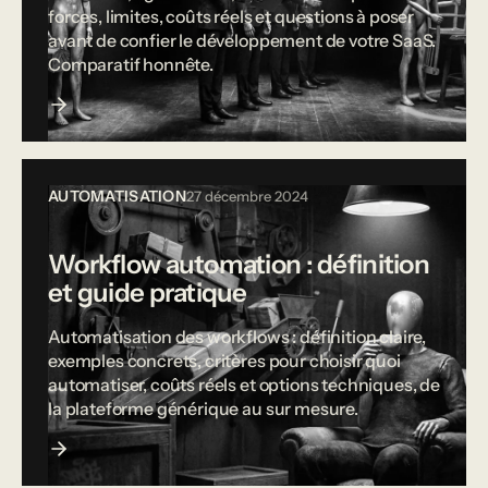
forces, limites, coûts réels et questions à poser
avant de confier le développement de votre SaaS.
Comparatif honnête.
AUTOMATISATION
27 décembre 2024
Workflow automation : définition
et guide pratique
Automatisation des workflows : définition claire,
exemples concrets, critères pour choisir quoi
automatiser, coûts réels et options techniques, de
la plateforme générique au sur mesure.