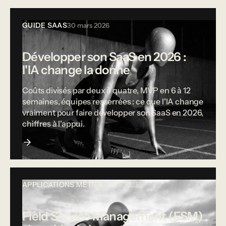
GUIDE SAAS
30 mars 2026
Développer son SaaS en 2026 :
l'IA change la donne
Coûts divisés par deux à quatre, MVP en 6 à 12
semaines, équipes resserrées : ce que l'IA change
vraiment pour faire développer son SaaS en 2026,
chiffres à l'appui.
APPLICATIONS MÉTIER
12 mai 2025
Field Service Management (FSM)