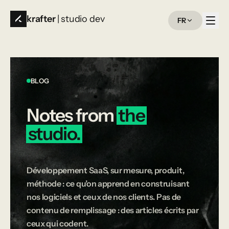
krafter
| studio dev
FR
BLOG
Notes
from
the
studio.
Développement SaaS, sur mesure, produit,
méthode : ce qu’on apprend en construisant
nos logiciels et ceux de nos clients. Pas de
contenu de remplissage : des articles écrits par
ceux qui codent.