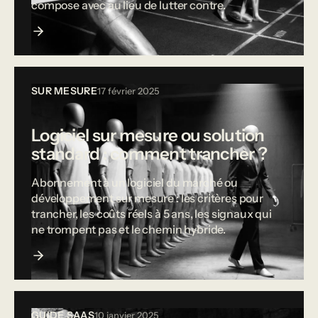
compose avec au lieu de lutter contre.
SUR MESURE
17 février 2025
Logiciel sur mesure ou solution
standard : comment trancher ?
Abonnement à un logiciel du marché ou
développement sur mesure : les critères pour
trancher, les coûts réels à 5 ans, les signaux qui
ne trompent pas et le chemin hybride.
GUIDE SAAS
10 janvier 2025