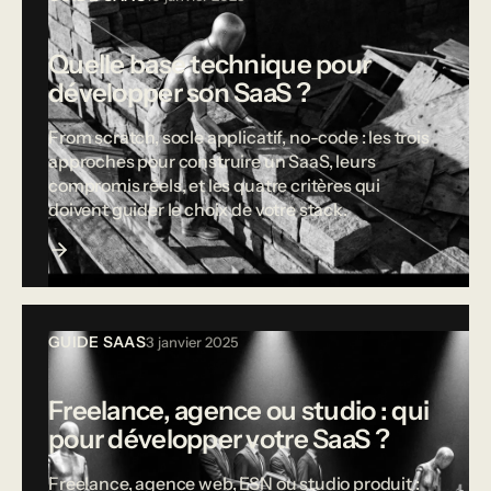
Quelle base technique pour
développer son SaaS ?
From scratch, socle applicatif, no-code : les trois
approches pour construire un SaaS, leurs
compromis réels, et les quatre critères qui
doivent guider le choix de votre stack.
GUIDE SAAS
3 janvier 2025
Freelance, agence ou studio : qui
pour développer votre SaaS ?
Freelance, agence web, ESN ou studio produit :