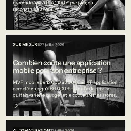
reprendre de 700 à 1 100 € par jour, ou
reconstruire avec l'IA.
SUR MESURE
27 juillet 2026
Combien coûte une application
mobile pour son entreprise ?
MVP mobile de 12 000 à 25 000 € HT, application
complète jusqu'à 60 000 € : la grille de prix, ce
qui fait varier le budget et le coût après les stores.
AUTOMATISATION
22 juillet 2026