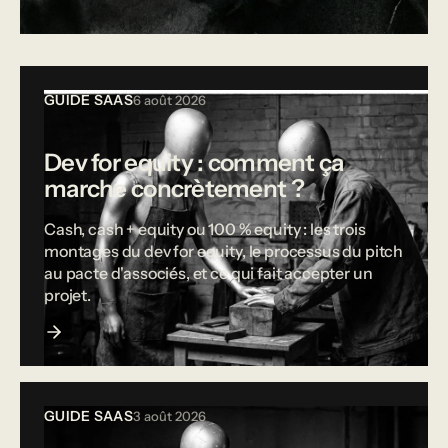
Tous les articles
GUIDE SAAS
6 août 2026
Dev for equity : comment ça
marche concrètement ?
Cash, cash + equity ou 100 % equity : les trois
montages du dev for equity, le processus du pitch
au pacte d'associés, et ce qui fait accepter un
projet.
GUIDE SAAS
3 août 2026