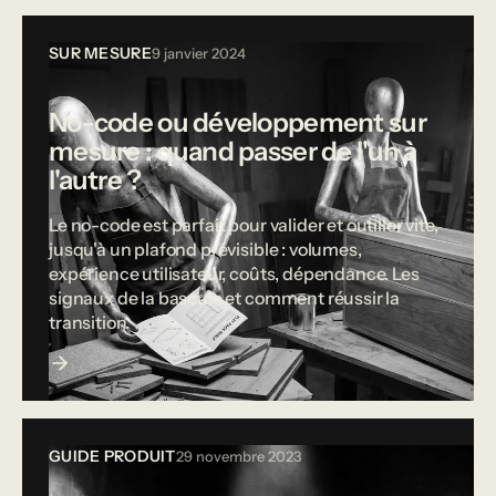
SUR MESURE
9 janvier 2024
No-code ou développement sur
mesure : quand passer de l'un à
l'autre ?
Le no-code est parfait pour valider et outiller vite,
jusqu'à un plafond prévisible : volumes,
expérience utilisateur, coûts, dépendance. Les
signaux de la bascule et comment réussir la
transition.
GUIDE PRODUIT
29 novembre 2023