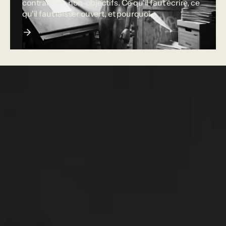
contraintes, non-objectifs. Ce qu'il faut écrire, ce
qu'il faut laisser ouvert, et pourquoi.