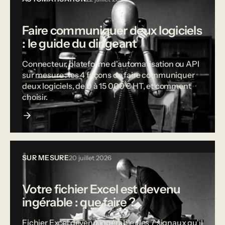
Faire communiquer deux logiciels
: le guide du dirigeant
Connecteur, plateforme d'automatisation ou API
sur mesure : les 4 façons de faire communiquer
deux logiciels, de 0 à 15 000 € HT, et comment
choisir.
SUR MESURE
20 juillet 2026
Votre fichier Excel est devenu
ingérable : que faire ?
Fichier Excel devenu ingérable : les 7 signaux qu'il