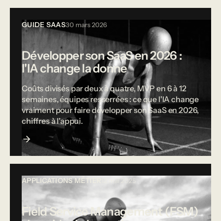
GUIDE SAAS
30 mars 2026
Développer son SaaS en 2026 :
l'IA change la donne
Coûts divisés par deux à quatre, MVP en 6 à 12
semaines, équipes resserrées : ce que l'IA change
vraiment pour faire développer son SaaS en 2026,
chiffres à l'appui.
APPLICATIONS MÉTIER
12 mai 2025
Field Service Management (FSM)