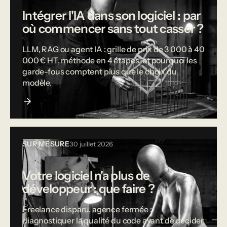
Intégrer l'IA dans son logiciel : par
où commencer sans tout casser ?
LLM, RAG ou agent IA : grille de prix de 3 000 à 40
000 € HT, méthode en 4 étapes, et pourquoi les
garde-fous comptent plus que le choix du
modèle.
SUR MESURE
30 juillet 2026
Votre logiciel n'a plus de
développeur : que faire ?
Freelance disparu, agence fermée :
diagnostiquer la qualité du code avant de décider,