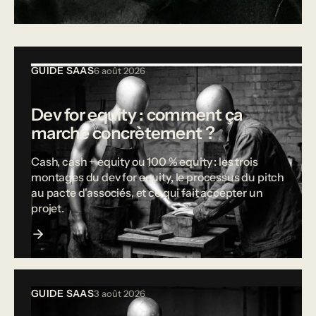
Tous les articles
GUIDE SAAS
6 août 2026
Dev for equity : comment ça
marche concrètement ?
Cash, cash + equity ou 100 % equity : les trois
montages du dev for equity, le processus du pitch
au pacte d'associés, et ce qui fait accepter un
projet.
GUIDE SAAS
3 août 2026