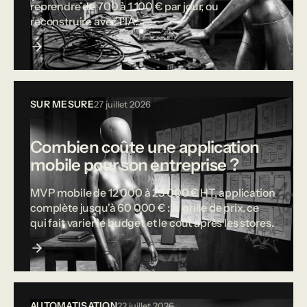
reprendre de 700 à 1 100 € par jour, ou
reconstruire avec l'IA.
SUR MESURE
27 juillet 2026
Combien coûte une application
mobile pour son entreprise ?
MVP mobile de 12 000 à 25 000 € HT, application
complète jusqu'à 60 000 € : la grille de prix, ce
qui fait varier le budget et le coût après les stores.
AUTOMATISATION
22 juillet 2026