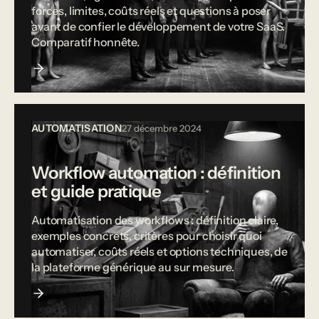
forces, limites, coûts réels et questions à poser
avant de confier le développement de votre SaaS.
Comparatif honnête.
AUTOMATISATION
27 décembre 2024
Workflow automation : définition
et guide pratique
Automatisation des workflows : définition claire,
exemples concrets, critères pour choisir quoi
automatiser, coûts réels et options techniques, de
la plateforme générique au sur mesure.