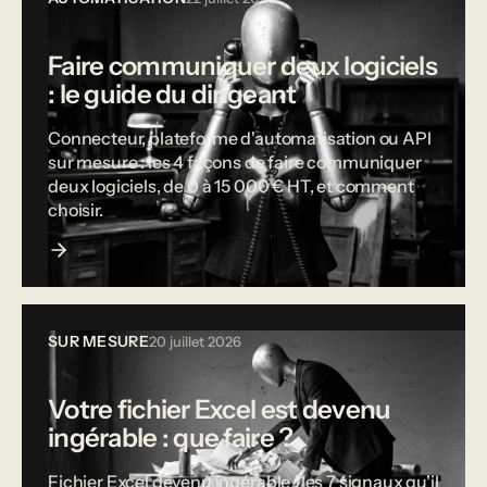
Faire communiquer deux logiciels
: le guide du dirigeant
Connecteur, plateforme d'automatisation ou API
sur mesure : les 4 façons de faire communiquer
deux logiciels, de 0 à 15 000 € HT, et comment
choisir.
SUR MESURE
20 juillet 2026
Votre fichier Excel est devenu
ingérable : que faire ?
Fichier Excel devenu ingérable : les 7 signaux qu'il