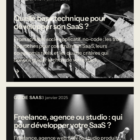
Quelle base technique pour
développer son SaaS ?
From scratch, socle applicatif, no-code : les trois
approches pour construire un SaaS, leurs
compromis réels, et les quatre critères qui
doivent guider le choix de votre stack.
GUIDE SAAS
3 janvier 2025
Freelance, agence ou studio : qui
pour développer votre SaaS ?
Freelance, agence web, ESN ou studio produit :