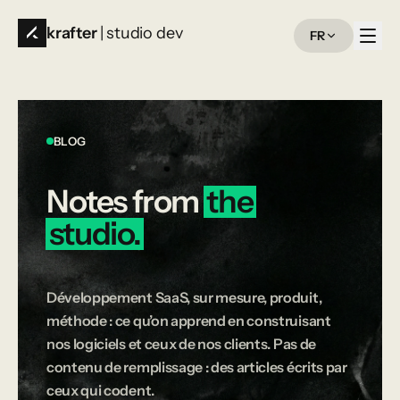
krafter
| studio dev
FR
BLOG
Notes
from
the
studio.
Développement SaaS, sur mesure, produit,
méthode : ce qu’on apprend en construisant
nos logiciels et ceux de nos clients. Pas de
contenu de remplissage : des articles écrits par
ceux qui codent.