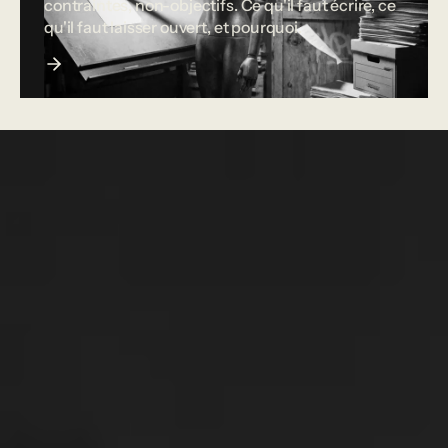
contraintes, non-objectifs. Ce qu'il faut écrire, ce
qu'il faut laisser ouvert, et pourquoi.