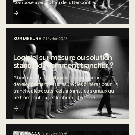
compose avec au lieu de lutter contre.
SUR MESURE
17 février 2025
Logiciel sur mesure ou solution
standard : comment trancher ?
Abonnement à un logiciel du marché ou
développement sur mesure : les critères pour
trancher, les coûts réels à 5 ans, les signaux qui
ne trompent pas et le chemin hybride.
GUIDE SAAS
10 janvier 2025