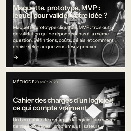
Maquette, prototype, MVP :
lequel pour valider votre idée ?
Maquette, prototype cliquable, MVP : trois outils
de validation qui ne répondent pas à la même
question. Définitions, coûts, délais, et comment
choisir selon ce que vous devez prouver.
MÉTHODE
28 août 2023
Cahier des charges d'un logiciel :
ce qui compte vraiment
Un bon cahier des charges de logiciel sur mesure
tient en dix pages : problème, utilisateurs,