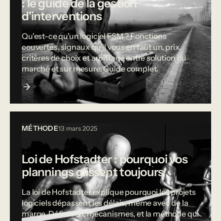
: le guide de la gestion
d'interventions
Qu'est-ce qu'un logiciel FSM ? Fonctions
couvertes, signaux qu'il vous en faut un, prix,
critères de choix et arbitrage entre solution du
marché et sur mesure. Guide complet.
MÉTHODE
13 mars 2025
Loi de Hofstadter : pourquoi vos
plannings glissent toujours
La loi de Hofstadter explique pourquoi les projets
logiciels dépassent les délais, même avec de la
marge. Définition, mécanismes, et la méthode qui