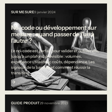
SUR MESURE
9 janvier 2024
No-code ou développement sur
mesure : quand passer de l'un à
l'autre ?
Le no-code est parfait pour valider et outiller vite,
jusqu'à un plafond prévisible : volumes,
expérience utilisateur, coûts, dépendance. Les
signaux de la bascule et comment réussir la
transition.
GUIDE PRODUIT
29 novembre 2023