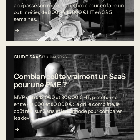
a dépassé son rôle et la méthode pour en faire un
outil métier, de 8 000 à 15 000 € HT en 3 à 5
semaines.
GUIDE SAAS
17 juillet 2026
Combien coûte vraiment un SaaS
pour une PME ?
MVP entre 12 000 et 30 000 € HT, plateforme
entre 40 000 et 80 000 € : la grille complète, le
coût réel sur 3 ans et la méthode pour comparer
les devis.