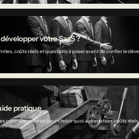
r développer votre SaaS ?
limites, coûts réels et questions à poser avant de confier le 
uide pratique
es concrets, critères pour choisir quoi automatiser, coûts réel