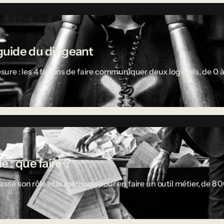
guide du dirigeant
re : les 4 façons de faire communiquer deux logiciels, de 0 à
 : que faire ?
passé son rôle et la méthode pour en faire un outil métier, de 8