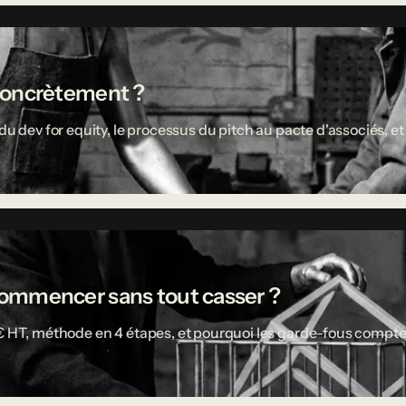
concrètement ?
u dev for equity, le processus du pitch au pacte d'associés, et 
ù commencer sans tout casser ?
 € HT, méthode en 4 étapes, et pourquoi les garde-fous compte