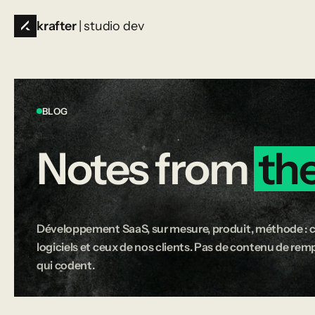
krafter
| studio dev
BLOG
Notes
from
th
Développement SaaS, sur mesure, produit, méthode : c
logiciels et ceux de nos clients. Pas de contenu de rempl
qui codent.