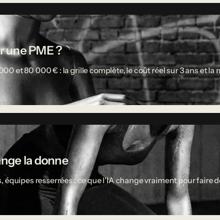
r une PME ?
 et 80 000 € : la grille complète, le coût réel sur 3 ans et l
ange la donne
 équipes resserrées : ce que l'IA change vraiment pour faire d