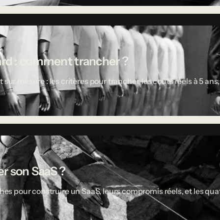
ard : comment trancher ?
 mesure : les critères pour trancher, les coûts réels à 5 ans,
r son SaaS ?
ches pour construire un SaaS, leurs compromis réels, et les quat