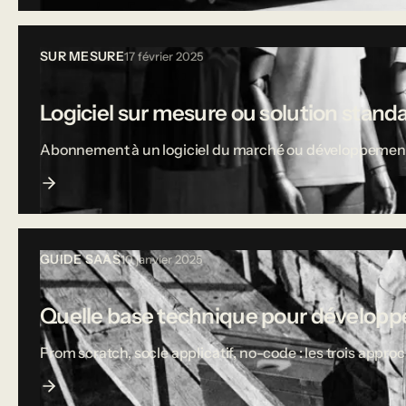
SUR MESURE
17 février 2025
Logiciel sur mesure ou solution stand
Abonnement à un logiciel du marché ou développement sur
GUIDE SAAS
10 janvier 2025
Quelle base technique pour développe
From scratch, socle applicatif, no-code : les trois appro