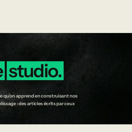
e
studio.
e qu’on apprend en construisant nos
issage : des articles écrits par ceux