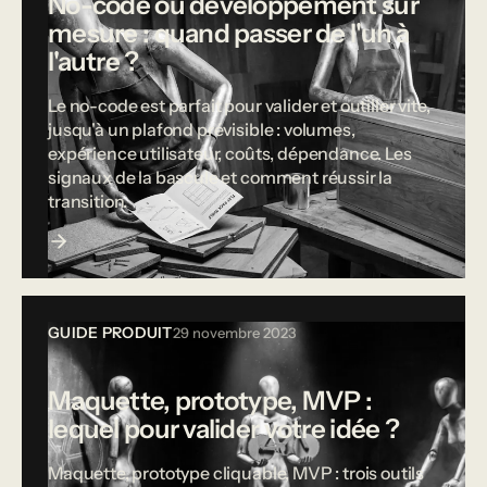
No-code ou développement sur
mesure : quand passer de l'un à
l'autre ?
Le no-code est parfait pour valider et outiller vite,
jusqu'à un plafond prévisible : volumes,
expérience utilisateur, coûts, dépendance. Les
signaux de la bascule et comment réussir la
transition.
GUIDE PRODUIT
29 novembre 2023
Maquette, prototype, MVP :
lequel pour valider votre idée ?
Maquette, prototype cliquable, MVP : trois outils