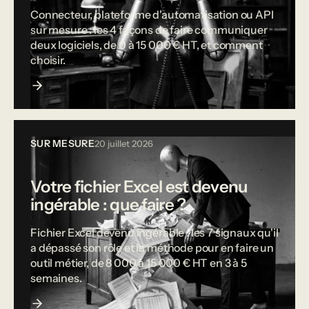
Connecteur, plateforme d'automatisation ou API
sur mesure : les 4 façons de faire communiquer
deux logiciels, de 0 à 15 000 € HT, et comment
choisir.
SUR MESURE
20 juillet 2026
Votre fichier Excel est devenu
ingérable : que faire ?
Fichier Excel devenu ingérable : les 7 signaux qu'il
a dépassé son rôle et la méthode pour en faire un
outil métier, de 8 000 à 15 000 € HT en 3 à 5
semaines.