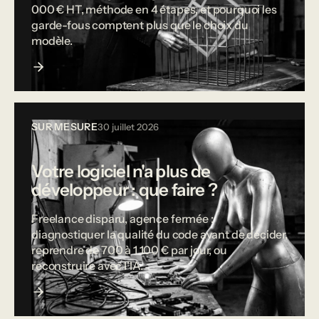
000 € HT, méthode en 4 étapes, et pourquoi les
garde-fous comptent plus que le choix du
modèle.
SUR MESURE
30 juillet 2026
Votre logiciel n'a plus de
développeur : que faire ?
Freelance disparu, agence fermée :
diagnostiquer la qualité du code avant de décider,
reprendre de 700 à 1 100 € par jour, ou
reconstruire avec l'IA.