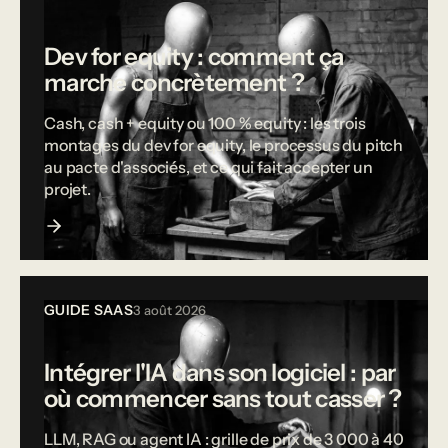
Dev for equity : comment ça
marche concrètement ?
Cash, cash + equity ou 100 % equity : les trois
montages du dev for equity, le processus du pitch
au pacte d'associés, et ce qui fait accepter un
projet.
GUIDE SAAS
3 août 2026
Intégrer l'IA dans son logiciel : par
où commencer sans tout casser ?
LLM, RAG ou agent IA : grille de prix de 3 000 à 40