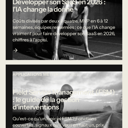
Développer son SaaS en 2026 :
l'IA change la donne
Coûts divisés par deux à quatre, MVP en 6 à 12
semaines, équipes resserrées : ce que l'IA change
vraiment pour faire développer son SaaS en 2026,
chiffres à l'appui.
APPLICATIONS MÉTIER
12 mai 2025
Field Service Management (FSM)
: le guide de la gestion
d'interventions
Qu'est-ce qu'un logiciel FSM ? Fonctions
couvertes, signaux qu'il vous en faut un, prix,