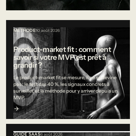
Tous les articles
MÉTHODE
10 août 2026
Product-market fit : comment
savoir si votre MVP est prêt à
grandir ?
Le product-market fit se mesure, il ne se devine
pas : le test des 40 %, les signaux concrets à
surveiller, et la méthode pour y arriver depuis un
MVP.
GUIDE SAAS
6 août 2026