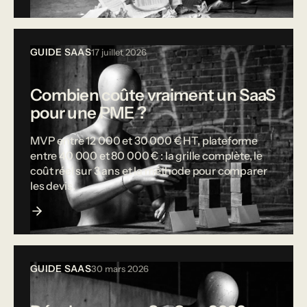
GUIDE SAAS
17 juillet 2026
Combien coûte vraiment un SaaS
pour une PME ?
MVP entre 12 000 et 30 000 € HT, plateforme
entre 40 000 et 80 000 € : la grille complète, le
coût réel sur 3 ans et la méthode pour comparer
les devis.
GUIDE SAAS
30 mars 2026