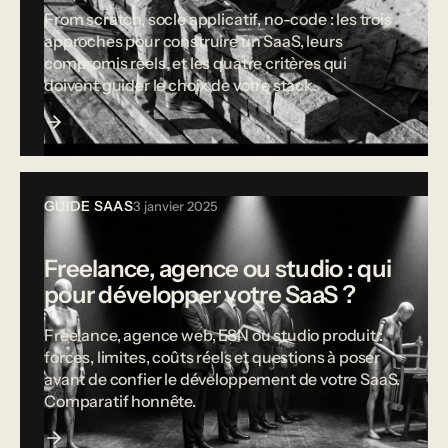
From scratch, socle applicatif, no-code : les trois
approches pour construire un SaaS, leurs
compromis réels, et les quatre critères qui
doivent guider le choix de votre stack.
GUIDE SAAS
3 janvier 2025
Freelance, agence ou studio : qui
pour développer votre SaaS ?
Freelance, agence web, ESN ou studio produit :
forces, limites, coûts réels et questions à poser
avant de confier le développement de votre SaaS.
Comparatif honnête.