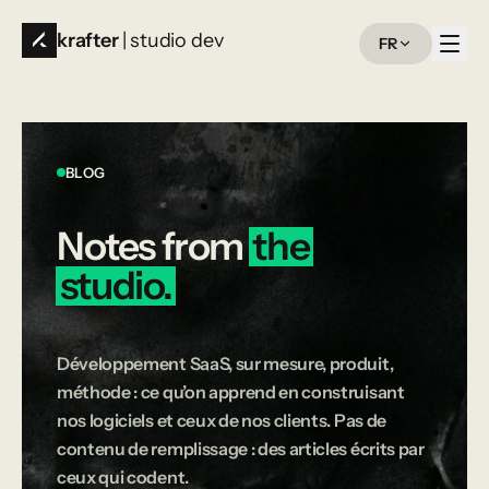
krafter
| studio dev
FR
BLOG
Notes
from
the
studio.
Développement SaaS, sur mesure, produit,
méthode : ce qu’on apprend en construisant
nos logiciels et ceux de nos clients. Pas de
contenu de remplissage : des articles écrits par
ceux qui codent.