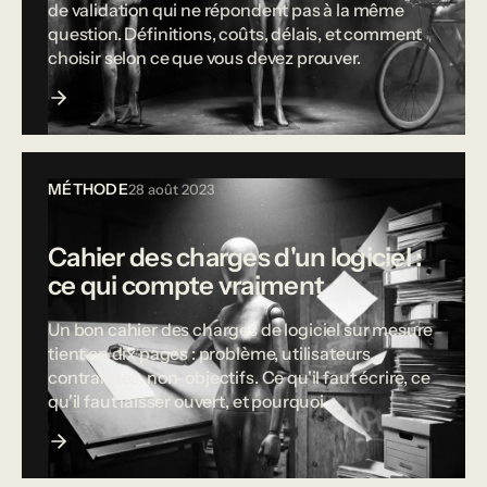
de validation qui ne répondent pas à la même
question. Définitions, coûts, délais, et comment
choisir selon ce que vous devez prouver.
MÉTHODE
28 août 2023
Cahier des charges d'un logiciel :
ce qui compte vraiment
Un bon cahier des charges de logiciel sur mesure
tient en dix pages : problème, utilisateurs,
contraintes, non-objectifs. Ce qu'il faut écrire, ce
qu'il faut laisser ouvert, et pourquoi.