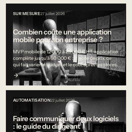
SUR MESURE
27 juillet 2026
Combien coûte une application
mobile pour son entreprise ?
MVP mobile de 12 000 à 25 000 € HT, application
complète jusqu'à 60 000 € : la grille de prix, ce
qui fait varier le budget et le coût après les stores.
AUTOMATISATION
22 juillet 2026
Faire communiquer deux logiciels
: le guide du dirigeant