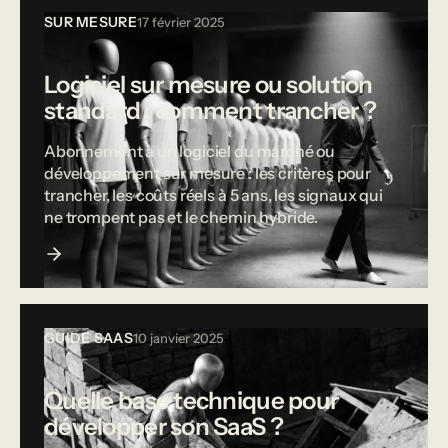
SUR MESURE
17 février 2025
Logiciel sur mesure ou solution
standard : comment trancher ?
Abonnement à un logiciel du marché ou
développement sur mesure : les critères pour
trancher, les coûts réels à 5 ans, les signaux qui
ne trompent pas et le chemin hybride.
GUIDE SAAS
10 janvier 2025
Quelle base technique pour
développer son SaaS ?