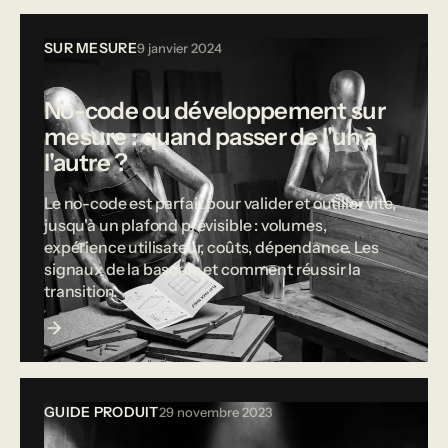
SUR MESURE
9 janvier 2024
No-code ou développement sur
mesure : quand passer de l'un à
l'autre ?
Le no-code est parfait pour valider et outiller vite,
jusqu'à un plafond prévisible : volumes,
expérience utilisateur, coûts, dépendance. Les
signaux de la bascule et comment réussir la
transition.
GUIDE PRODUIT
29 novembre 2023