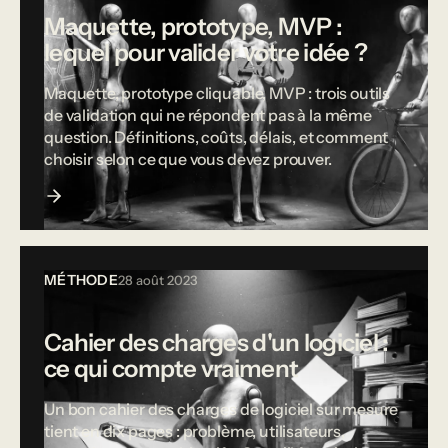
Maquette, prototype, MVP :
lequel pour valider votre idée ?
Maquette, prototype cliquable, MVP : trois outils
de validation qui ne répondent pas à la même
question. Définitions, coûts, délais, et comment
choisir selon ce que vous devez prouver.
MÉTHODE
28 août 2023
Cahier des charges d'un logiciel :
ce qui compte vraiment
Un bon cahier des charges de logiciel sur mesure
tient en dix pages : problème, utilisateurs,