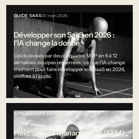
GUIDE SAAS
30 mars 2026
Développer son SaaS en 2026 :
l'IA change la donne
Coûts divisés par deux à quatre, MVP en 6 à 12
semaines, équipes resserrées : ce que l'IA change
vraiment pour faire développer son SaaS en 2026,
chiffres à l'appui.
APPLICATIONS MÉTIER
12 mai 2025
Field Service Management (FSM)