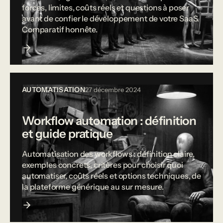
forces, limites, coûts réels et questions à poser
avant de confier le développement de votre SaaS.
Comparatif honnête.
AUTOMATISATION
27 décembre 2024
Workflow automation : définition
et guide pratique
Automatisation des workflows : définition claire,
exemples concrets, critères pour choisir quoi
automatiser, coûts réels et options techniques, de
la plateforme générique au sur mesure.