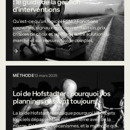
: le guide de la gestion
d'interventions
Qu'est-ce qu'un logiciel FSM ? Fonctions
couvertes, signaux qu'il vous en faut un, prix,
critères de choix et arbitrage entre solution du
marché et sur mesure. Guide complet.
MÉTHODE
13 mars 2025
Loi de Hofstadter : pourquoi vos
plannings glissent toujours
La loi de Hofstadter explique pourquoi les projets
logiciels dépassent les délais, même avec de la
marge. Définition, mécanismes, et la méthode qui