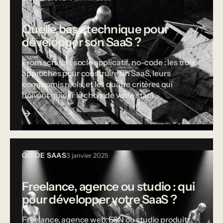
Quelle base technique pour
développer son SaaS ?
From scratch, socle applicatif, no-code : les trois
approches pour construire un SaaS, leurs
compromis réels, et les quatre critères qui
doivent guider le choix de votre stack.
GUIDE SAAS
3 janvier 2025
Freelance, agence ou studio : qui
pour développer votre SaaS ?
Freelance, agence web, ESN ou studio produit :