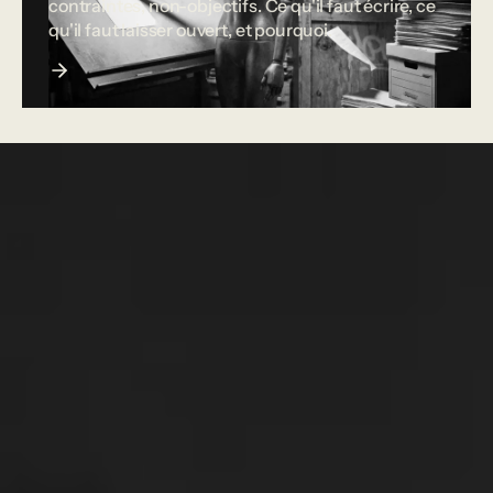
contraintes, non-objectifs. Ce qu'il faut écrire, ce
qu'il faut laisser ouvert, et pourquoi.