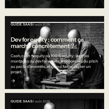
Tous les articles
GUIDE SAAS
6 août 2026
Dev for equity : comment ça
marche concrètement ?
Cash, cash + equity ou 100 % equity : les trois
montages du dev for equity, le processus du pitch
au pacte d'associés, et ce qui fait accepter un
projet.
GUIDE SAAS
3 août 2026