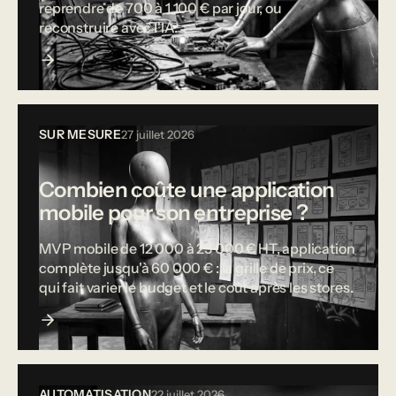
reprendre de 700 à 1 100 € par jour, ou
reconstruire avec l'IA.
SUR MESURE
27 juillet 2026
Combien coûte une application
mobile pour son entreprise ?
MVP mobile de 12 000 à 25 000 € HT, application
complète jusqu'à 60 000 € : la grille de prix, ce
qui fait varier le budget et le coût après les stores.
AUTOMATISATION
22 juillet 2026