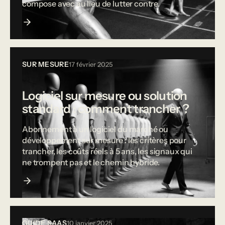
compose avec au lieu de lutter contre.
SUR MESURE
17 février 2025
Logiciel sur mesure ou solution
standard : comment trancher ?
Abonnement à un logiciel du marché ou
développement sur mesure : les critères pour
trancher, les coûts réels à 5 ans, les signaux qui
ne trompent pas et le chemin hybride.
GUIDE SAAS
10 janvier 2025