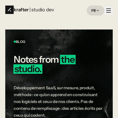
krafter
| studio dev
FR
BLOG
Notes
from
the
studio.
Développement SaaS, sur mesure, produit,
méthode : ce qu’on apprend en construisant
nos logiciels et ceux de nos clients. Pas de
contenu de remplissage : des articles écrits par
ceux qui codent.