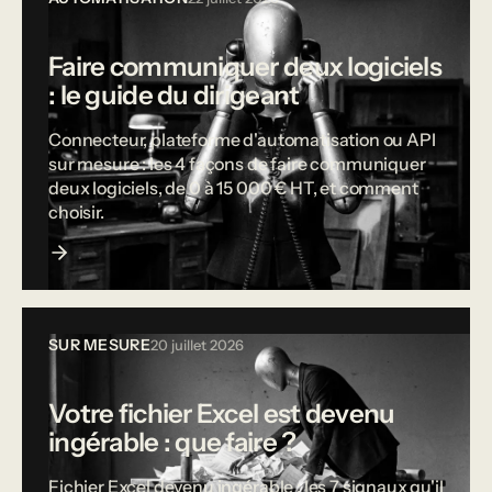
Faire communiquer deux logiciels
: le guide du dirigeant
Connecteur, plateforme d'automatisation ou API
sur mesure : les 4 façons de faire communiquer
deux logiciels, de 0 à 15 000 € HT, et comment
choisir.
SUR MESURE
20 juillet 2026
Votre fichier Excel est devenu
ingérable : que faire ?
Fichier Excel devenu ingérable : les 7 signaux qu'il