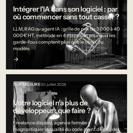
Intégrer l'IA dans son logiciel : par
où commencer sans tout casser ?
LLM, RAG ou agent IA : grille de prix de 3 000 à 40
000 € HT, méthode en 4 étapes, et pourquoi les
garde-fous comptent plus que le choix du
modèle.
SUR MESURE
30 juillet 2026
Votre logiciel n'a plus de
développeur : que faire ?
Freelance disparu, agence fermée :
diagnostiquer la qualité du code avant de décider,