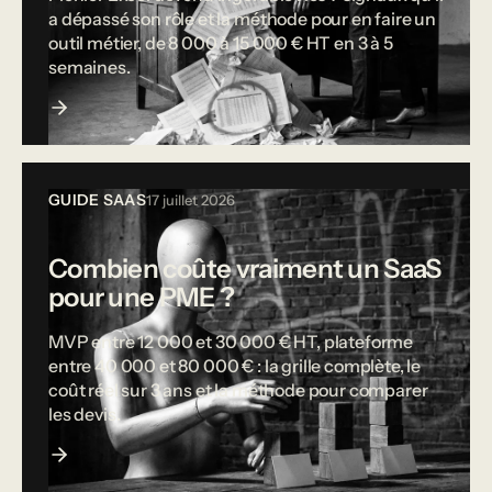
a dépassé son rôle et la méthode pour en faire un
outil métier, de 8 000 à 15 000 € HT en 3 à 5
semaines.
GUIDE SAAS
17 juillet 2026
Combien coûte vraiment un SaaS
pour une PME ?
MVP entre 12 000 et 30 000 € HT, plateforme
entre 40 000 et 80 000 € : la grille complète, le
coût réel sur 3 ans et la méthode pour comparer
les devis.