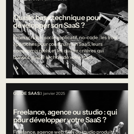
Quelle base technique pour
développer son SaaS ?
From scratch, socle applicatif, no-code : les trois
approches pour construire un SaaS, leurs
compromis réels, et les quatre critères qui
doivent guider le choix de votre stack.
GUIDE SAAS
3 janvier 2025
Freelance, agence ou studio : qui
pour développer votre SaaS ?
Freelance, agence web, ESN ou studio produit :