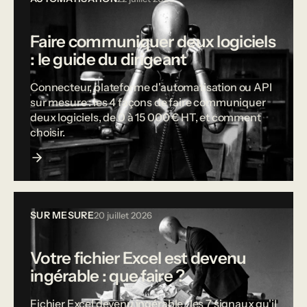
Faire communiquer deux logiciels
: le guide du dirigeant
Connecteur, plateforme d'automatisation ou API
sur mesure : les 4 façons de faire communiquer
deux logiciels, de 0 à 15 000 € HT, et comment
choisir.
SUR MESURE
20 juillet 2026
Votre fichier Excel est devenu
ingérable : que faire ?
Fichier Excel devenu ingérable : les 7 signaux qu'il