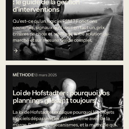
: le guide de la gestion
d'interventions
Qu'est-ce qu'un logiciel FSM ? Fonctions
couvertes, signaux qu'il vous en faut un, prix,
critères de choix et arbitrage entre solution du
marché et sur mesure. Guide complet.
MÉTHODE
13 mars 2025
Loi de Hofstadter : pourquoi vos
plannings glissent toujours
La loi de Hofstadter explique pourquoi les projets
logiciels dépassent les délais, même avec de la
marge. Définition, mécanismes, et la méthode qui