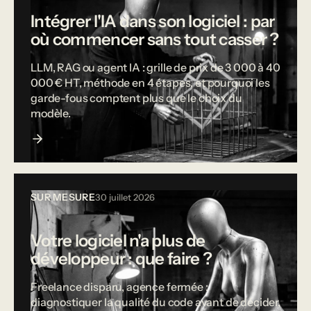
Intégrer l'IA dans son logiciel : par
où commencer sans tout casser ?
LLM, RAG ou agent IA : grille de prix de 3 000 à 40
000 € HT, méthode en 4 étapes, et pourquoi les
garde-fous comptent plus que le choix du
modèle.
SUR MESURE
30 juillet 2026
Votre logiciel n'a plus de
développeur : que faire ?
Freelance disparu, agence fermée :
diagnostiquer la qualité du code avant de décider,