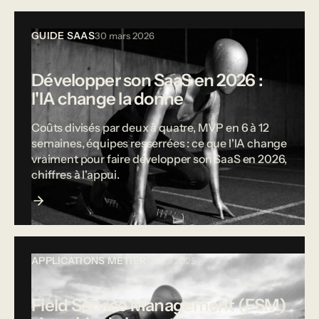
GUIDE SAAS
30 mars 2026
Développer son SaaS en 2026 :
l'IA change la donne
Coûts divisés par deux à quatre, MVP en 6 à 12
semaines, équipes resserrées : ce que l'IA change
vraiment pour faire développer son SaaS en 2026,
chiffres à l'appui.
APPLICATIONS MÉTIER
12 mai 2025
Field Service Management (FSM)