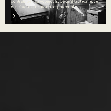
contraintes, non-objectifs. Ce qu'il faut écrire, ce
qu'il faut laisser ouvert, et pourquoi.