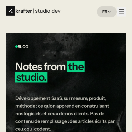
krafter
| studio dev
FR
BLOG
Notes
from
the
studio.
Développement SaaS, sur mesure, produit,
méthode : ce qu’on apprend en construisant
nos logiciels et ceux de nos clients. Pas de
contenu de remplissage : des articles écrits par
ceux qui codent.