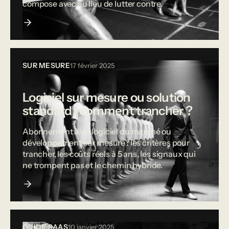
compose avec au lieu de lutter contre.
SUR MESURE
17 février 2025
Logiciel sur mesure ou solution
standard : comment trancher ?
Abonnement à un logiciel du marché ou
développement sur mesure : les critères pour
trancher, les coûts réels à 5 ans, les signaux qui
ne trompent pas et le chemin hybride.
GUIDE SAAS
10 janvier 2025