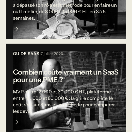
a dépassé son rôle et la méthode pour en faire un
outil métier, de 8 000 à 15 000 € HT en 3 à 5
semaines.
GUIDE SAAS
17 juillet 2026
Combien coûte vraiment un SaaS
pour une PME ?
MVP entre 12 000 et 30 000 € HT, plateforme
entre 40 000 et 80 000 € : la grille complète, le
coût réel sur 3 ans et la méthode pour comparer
les devis.