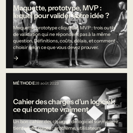
Maquette, prototype, MVP :
lequel pour valider votre idée ?
Maquette, prototype cliquable, MVP : trois outils
de validation qui ne répondent pas à la même
question. Définitions, coûts, délais, et comment
choisir selon ce que vous devez prouver.
MÉTHODE
28 août 2023
Cahier des charges d'un logiciel :
ce qui compte vraiment
Un bon cahier des charges de logiciel sur mesure
tient en dix pages : problème, utilisateurs,