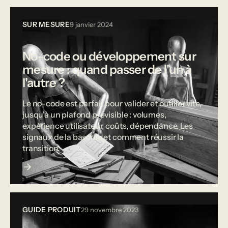
SUR MESURE
9 janvier 2024
No-code ou développement sur
mesure : quand passer de l'un à
l'autre ?
Le no-code est parfait pour valider et outiller vite,
jusqu'à un plafond prévisible : volumes,
expérience utilisateur, coûts, dépendance. Les
signaux de la bascule et comment réussir la
transition.
GUIDE PRODUIT
29 novembre 2023