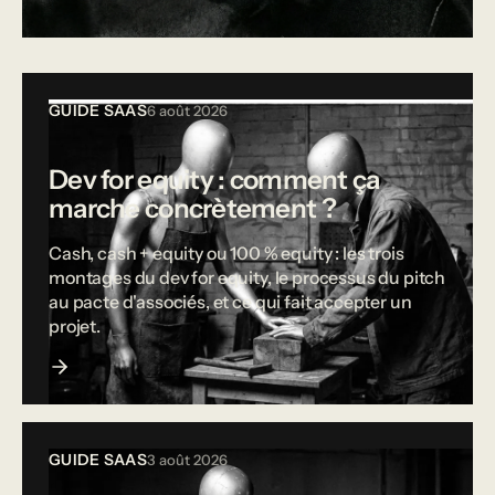
Tous les articles
GUIDE SAAS
6 août 2026
Dev for equity : comment ça
marche concrètement ?
Cash, cash + equity ou 100 % equity : les trois
montages du dev for equity, le processus du pitch
au pacte d'associés, et ce qui fait accepter un
projet.
GUIDE SAAS
3 août 2026