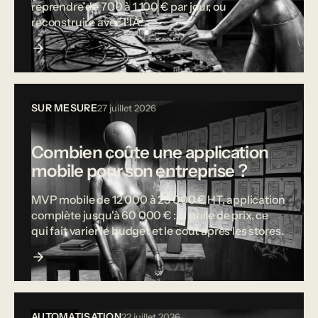
reprendre de 700 à 1 100 € par jour, ou
reconstruire avec l'IA.
SUR MESURE
27 juillet 2026
Combien coûte une application
mobile pour son entreprise ?
MVP mobile de 12 000 à 25 000 € HT, application
complète jusqu'à 60 000 € : la grille de prix, ce
qui fait varier le budget et le coût après les stores.
AUTOMATISATION
22 juillet 2026