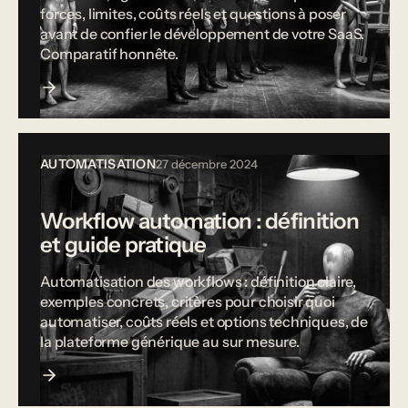
forces, limites, coûts réels et questions à poser
avant de confier le développement de votre SaaS.
Comparatif honnête.
AUTOMATISATION
27 décembre 2024
Workflow automation : définition
et guide pratique
Automatisation des workflows : définition claire,
exemples concrets, critères pour choisir quoi
automatiser, coûts réels et options techniques, de
la plateforme générique au sur mesure.