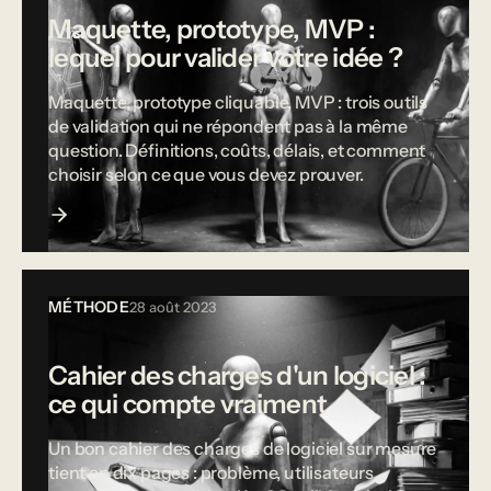
Maquette, prototype, MVP :
lequel pour valider votre idée ?
Maquette, prototype cliquable, MVP : trois outils
de validation qui ne répondent pas à la même
question. Définitions, coûts, délais, et comment
choisir selon ce que vous devez prouver.
MÉTHODE
28 août 2023
Cahier des charges d'un logiciel :
ce qui compte vraiment
Un bon cahier des charges de logiciel sur mesure
tient en dix pages : problème, utilisateurs,