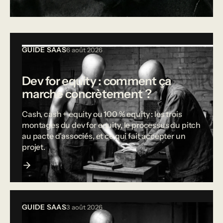
Tous les articles
GUIDE SAAS
6 août 2026
Dev for equity : comment ça
marche concrètement ?
Cash, cash + equity ou 100 % equity : les trois
montages du dev for equity, le processus du pitch
au pacte d'associés, et ce qui fait accepter un
projet.
GUIDE SAAS
3 août 2026