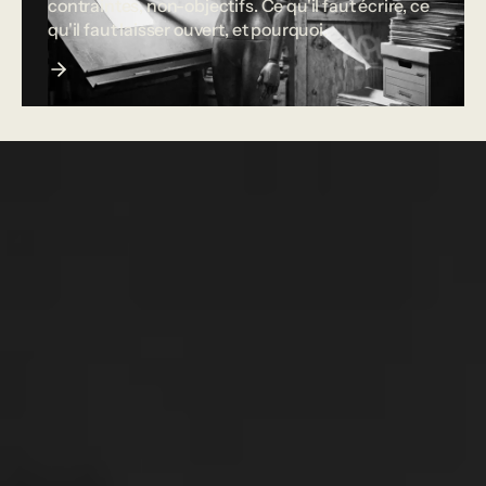
contraintes, non-objectifs. Ce qu'il faut écrire, ce
qu'il faut laisser ouvert, et pourquoi.