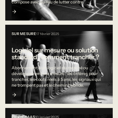
compose avec au lieu de lutter contre.
SUR MESURE
17 février 2025
Logiciel sur mesure ou solution
standard : comment trancher ?
Abonnement à un logiciel du marché ou
développement sur mesure : les critères pour
trancher, les coûts réels à 5 ans, les signaux qui
ne trompent pas et le chemin hybride.
GUIDE SAAS
10 janvier 2025