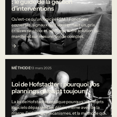
: le guide de la gestion
d'interventions
Qu'est-ce qu'un logiciel FSM ? Fonctions
couvertes, signaux qu'il vous en faut un, prix,
critères de choix et arbitrage entre solution du
marché et sur mesure. Guide complet.
MÉTHODE
13 mars 2025
Loi de Hofstadter : pourquoi vos
plannings glissent toujours
La loi de Hofstadter explique pourquoi les projets
logiciels dépassent les délais, même avec de la
marge. Définition, mécanismes, et la méthode qui