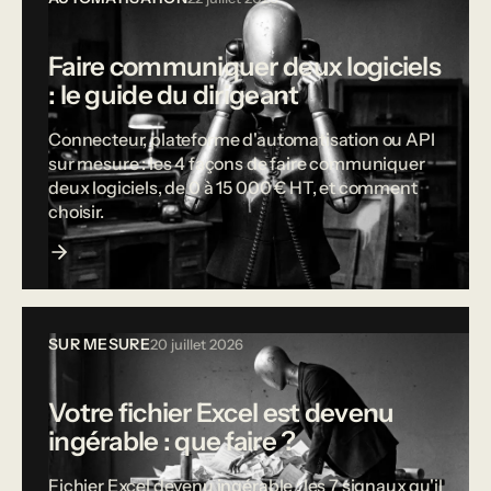
Faire communiquer deux logiciels
: le guide du dirigeant
Connecteur, plateforme d'automatisation ou API
sur mesure : les 4 façons de faire communiquer
deux logiciels, de 0 à 15 000 € HT, et comment
choisir.
SUR MESURE
20 juillet 2026
Votre fichier Excel est devenu
ingérable : que faire ?
Fichier Excel devenu ingérable : les 7 signaux qu'il