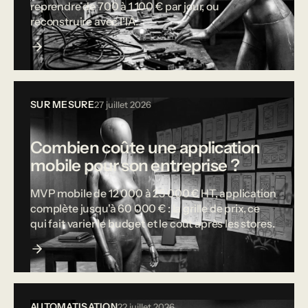
reprendre de 700 à 1 100 € par jour, ou
reconstruire avec l'IA.
SUR MESURE
27 juillet 2026
Combien coûte une application
mobile pour son entreprise ?
MVP mobile de 12 000 à 25 000 € HT, application
complète jusqu'à 60 000 € : la grille de prix, ce
qui fait varier le budget et le coût après les stores.
AUTOMATISATION
22 juillet 2026