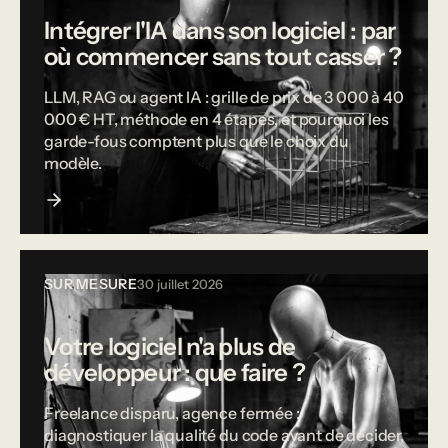
Intégrer l'IA dans son logiciel : par
où commencer sans tout casser ?
LLM, RAG ou agent IA : grille de prix de 3 000 à 40
000 € HT, méthode en 4 étapes, et pourquoi les
garde-fous comptent plus que le choix du
modèle.
SUR MESURE
30 juillet 2026
Votre logiciel n'a plus de
développeur : que faire ?
Freelance disparu, agence fermée :
diagnostiquer la qualité du code avant de décider,