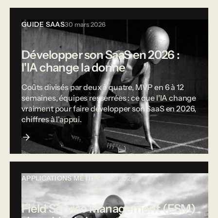
GUIDE SAAS
30 mars 2026
Développer son SaaS en 2026 :
l'IA change la donne
Coûts divisés par deux à quatre, MVP en 6 à 12
semaines, équipes resserrées : ce que l'IA change
vraiment pour faire développer son SaaS en 2026,
chiffres à l'appui.
APPLICATIONS MÉTIER
12 mai 2025
Field Service Management (FSM)