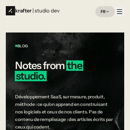
krafter
| studio dev
FR
BLOG
Notes
from
the
studio.
Développement SaaS, sur mesure, produit,
méthode : ce qu’on apprend en construisant
nos logiciels et ceux de nos clients. Pas de
contenu de remplissage : des articles écrits par
ceux qui codent.