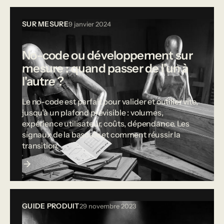
SUR MESURE
9 janvier 2024
No-code ou développement sur
mesure : quand passer de l'un à
l'autre ?
Le no-code est parfait pour valider et outiller vite,
jusqu'à un plafond prévisible : volumes,
expérience utilisateur, coûts, dépendance. Les
signaux de la bascule et comment réussir la
transition.
GUIDE PRODUIT
29 novembre 2023