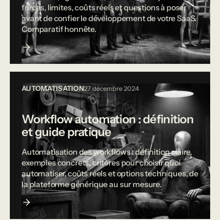
forces, limites, coûts réels et questions à poser
avant de confier le développement de votre SaaS.
Comparatif honnête.
AUTOMATISATION
27 décembre 2024
Workflow automation : définition
et guide pratique
Automatisation des workflows : définition claire,
exemples concrets, critères pour choisir quoi
automatiser, coûts réels et options techniques, de
la plateforme générique au sur mesure.