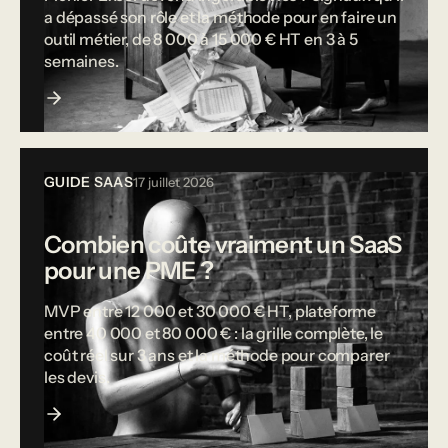
a dépassé son rôle et la méthode pour en faire un
outil métier, de 8 000 à 15 000 € HT en 3 à 5
semaines.
GUIDE SAAS
17 juillet 2026
Combien coûte vraiment un SaaS
pour une PME ?
MVP entre 12 000 et 30 000 € HT, plateforme
entre 40 000 et 80 000 € : la grille complète, le
coût réel sur 3 ans et la méthode pour comparer
les devis.