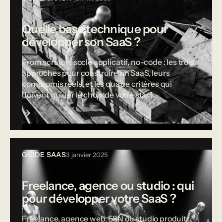
Quelle base technique pour
développer son SaaS ?
From scratch, socle applicatif, no-code : les trois
approches pour construire un SaaS, leurs
compromis réels, et les quatre critères qui
doivent guider le choix de votre stack.
GUIDE SAAS
3 janvier 2025
Freelance, agence ou studio : qui
pour développer votre SaaS ?
Freelance, agence web, ESN ou studio produit :