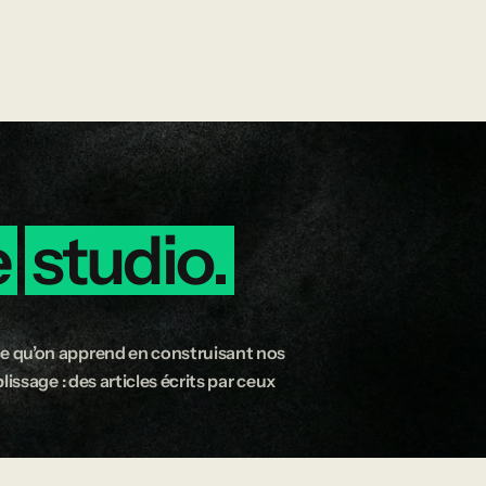
e
studio.
e qu’on apprend en construisant nos
issage : des articles écrits par ceux