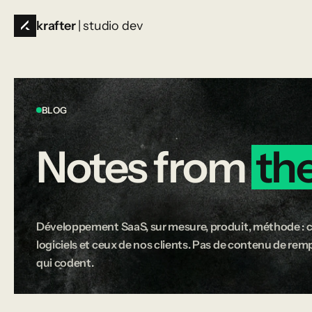
krafter
| studio dev
BLOG
Notes
from
th
Développement SaaS, sur mesure, produit, méthode : c
logiciels et ceux de nos clients. Pas de contenu de rempl
qui codent.