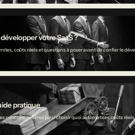
r développer votre SaaS ?
limites, coûts réels et questions à poser avant de confier le 
uide pratique
es concrets, critères pour choisir quoi automatiser, coûts réel