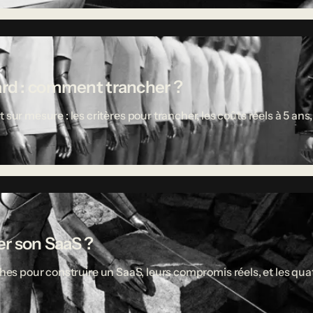
ard : comment trancher ?
 mesure : les critères pour trancher, les coûts réels à 5 ans,
r son SaaS ?
ches pour construire un SaaS, leurs compromis réels, et les quat