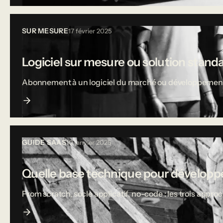
SUR MESURE
17 février 2025
Logiciel sur mesure ou solution stand
Abonnement à un logiciel du marché ou développement sur
GUIDE SAAS
10 janvier 2025
Quelle base technique pour développe
From scratch, socle applicatif, no-code : les trois appro