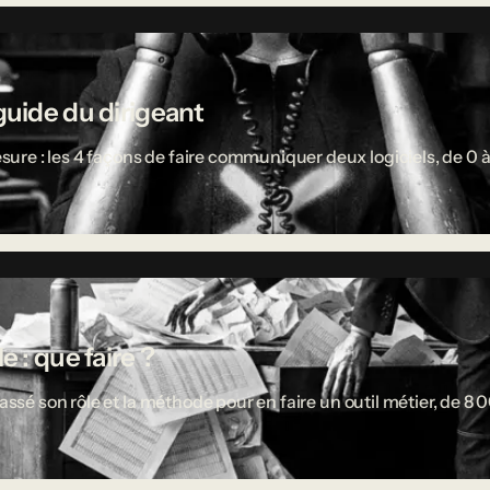
guide du dirigeant
re : les 4 façons de faire communiquer deux logiciels, de 0 à
 : que faire ?
passé son rôle et la méthode pour en faire un outil métier, de 8