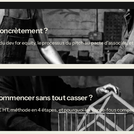
concrètement ?
u dev for equity, le processus du pitch au pacte d'associés, et 
ù commencer sans tout casser ?
 € HT, méthode en 4 étapes, et pourquoi les garde-fous compte