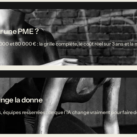
r une PME ?
 et 80 000 € : la grille complète, le coût réel sur 3 ans et l
ange la donne
 équipes resserrées : ce que l'IA change vraiment pour faire d