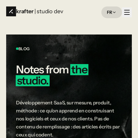
krafter
| studio dev
FR
BLOG
Notes
from
the
studio.
Développement SaaS, sur mesure, produit,
méthode : ce qu’on apprend en construisant
nos logiciels et ceux de nos clients. Pas de
contenu de remplissage : des articles écrits par
ceux qui codent.