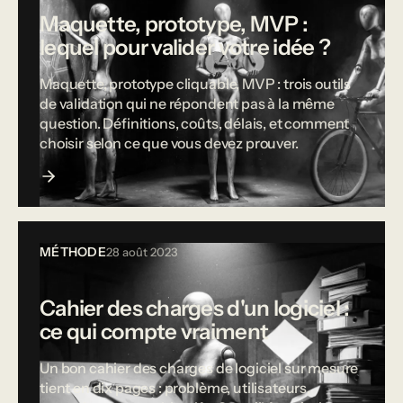
Maquette, prototype, MVP :
lequel pour valider votre idée ?
Maquette, prototype cliquable, MVP : trois outils
de validation qui ne répondent pas à la même
question. Définitions, coûts, délais, et comment
choisir selon ce que vous devez prouver.
MÉTHODE
28 août 2023
Cahier des charges d'un logiciel :
ce qui compte vraiment
Un bon cahier des charges de logiciel sur mesure
tient en dix pages : problème, utilisateurs,