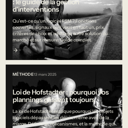
: le guide de la gestion
d'interventions
Qu'est-ce qu'un logiciel FSM ? Fonctions
couvertes, signaux qu'il vous en faut un, prix,
critères de choix et arbitrage entre solution du
marché et sur mesure. Guide complet.
MÉTHODE
13 mars 2025
Loi de Hofstadter : pourquoi vos
plannings glissent toujours
La loi de Hofstadter explique pourquoi les projets
logiciels dépassent les délais, même avec de la
marge. Définition, mécanismes, et la méthode qui