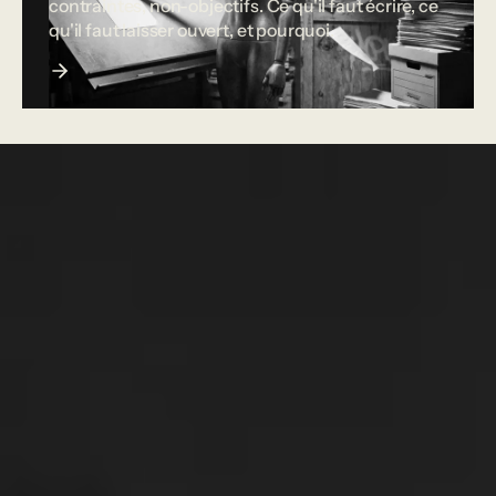
contraintes, non-objectifs. Ce qu'il faut écrire, ce
qu'il faut laisser ouvert, et pourquoi.