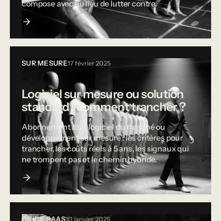
compose avec au lieu de lutter contre.
SUR MESURE
17 février 2025
Logiciel sur mesure ou solution
standard : comment trancher ?
Abonnement à un logiciel du marché ou
développement sur mesure : les critères pour
trancher, les coûts réels à 5 ans, les signaux qui
ne trompent pas et le chemin hybride.
GUIDE SAAS
10 janvier 2025