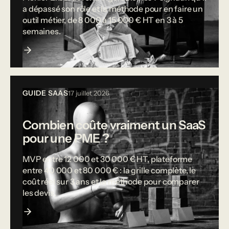
a dépassé son rôle et la méthode pour en faire un
outil métier, de 8 000 à 15 000 € HT en 3 à 5
semaines.
GUIDE SAAS
17 juillet 2026
Combien coûte vraiment un SaaS
pour une PME ?
MVP entre 12 000 et 30 000 € HT, plateforme
entre 40 000 et 80 000 € : la grille complète, le
coût réel sur 3 ans et la méthode pour comparer
les devis.