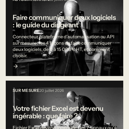
Faire communiquer deux logiciels
: le guide du dirigeant
Connecteur, plateforme d'automatisation ou API
sur mesure : les 4 façons de faire communiquer
deux logiciels, de 0 à 15 000 € HT, et comment
choisir.
SUR MESURE
20 juillet 2026
Votre fichier Excel est devenu
ingérable : que faire ?
Fichier Excel devenu ingérable : les 7 signaux qu'il