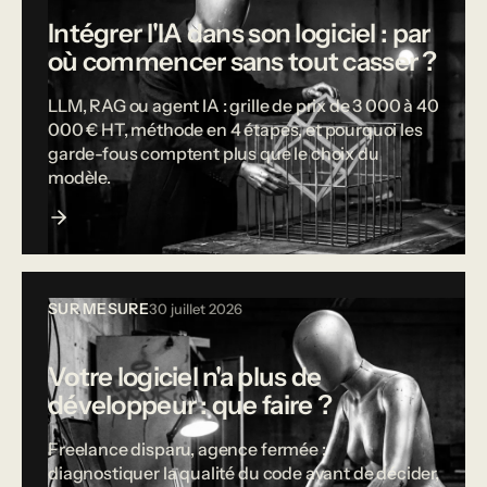
Intégrer l'IA dans son logiciel : par
où commencer sans tout casser ?
LLM, RAG ou agent IA : grille de prix de 3 000 à 40
000 € HT, méthode en 4 étapes, et pourquoi les
garde-fous comptent plus que le choix du
modèle.
SUR MESURE
30 juillet 2026
Votre logiciel n'a plus de
développeur : que faire ?
Freelance disparu, agence fermée :
diagnostiquer la qualité du code avant de décider,