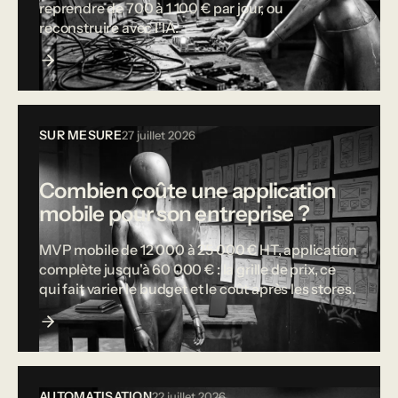
reprendre de 700 à 1 100 € par jour, ou
reconstruire avec l'IA.
SUR MESURE
27 juillet 2026
Combien coûte une application
mobile pour son entreprise ?
MVP mobile de 12 000 à 25 000 € HT, application
complète jusqu'à 60 000 € : la grille de prix, ce
qui fait varier le budget et le coût après les stores.
AUTOMATISATION
22 juillet 2026