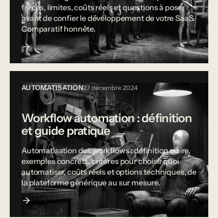
forces, limites, coûts réels et questions à poser
avant de confier le développement de votre SaaS.
Comparatif honnête.
AUTOMATISATION
27 décembre 2024
Workflow automation : définition
et guide pratique
Automatisation des workflows : définition claire,
exemples concrets, critères pour choisir quoi
automatiser, coûts réels et options techniques, de
la plateforme générique au sur mesure.