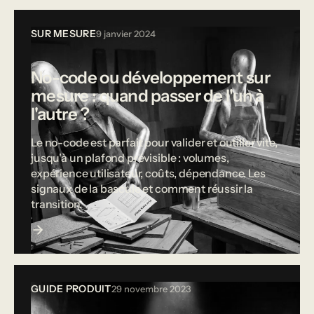
SUR MESURE
9 janvier 2024
No-code ou développement sur
mesure : quand passer de l'un à
l'autre ?
Le no-code est parfait pour valider et outiller vite,
jusqu'à un plafond prévisible : volumes,
expérience utilisateur, coûts, dépendance. Les
signaux de la bascule et comment réussir la
transition.
GUIDE PRODUIT
29 novembre 2023