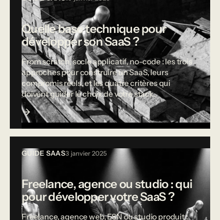
Quelle base technique pour
développer son SaaS ?
From scratch, socle applicatif, no-code : les trois
approches pour construire un SaaS, leurs
compromis réels, et les quatre critères qui
doivent guider le choix de votre stack.
GUIDE SAAS
3 janvier 2025
Freelance, agence ou studio : qui
pour développer votre SaaS ?
Freelance, agence web, ESN ou studio produit :