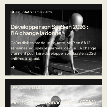
GUIDE SAAS
30 mars 2026
Développer son SaaS en 2026 :
l'IA change la donne
Coûts divisés par deux à quatre, MVP en 6 à 12
semaines, équipes resserrées : ce que l'IA change
vraiment pour faire développer son SaaS en 2026,
chiffres à l'appui.
APPLICATIONS MÉTIER
12 mai 2025
Field Service Management (FSM)