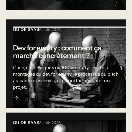
Tous les articles
GUIDE SAAS
6 août 2026
Dev for equity : comment ça
marche concrètement ?
Cash, cash + equity ou 100 % equity : les trois
montages du dev for equity, le processus du pitch
au pacte d'associés, et ce qui fait accepter un
projet.
GUIDE SAAS
3 août 2026