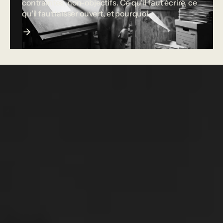
contraintes, non-objectifs. Ce qu'il faut écrire, ce
qu'il faut laisser ouvert, et pourquoi.