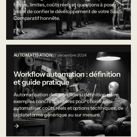
forces, limites, coûts réels et questions à poser
avant de confier le développement de votre SaaS.
Comparatif honnête.
AUTOMATISATION
27 décembre 2024
Workflow automation : définition
et guide pratique
Automatisation des workflows : définition claire,
exemples concrets, critères pour choisir quoi
automatiser, coûts réels et options techniques, de
la plateforme générique au sur mesure.