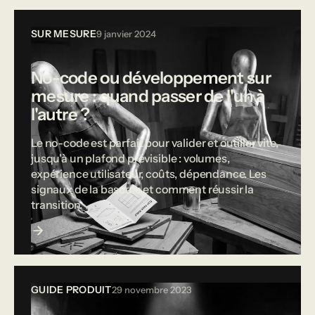
SUR MESURE
9 janvier 2024
No-code ou développement sur
mesure : quand passer de l'un à
l'autre ?
Le no-code est parfait pour valider et outiller vite,
jusqu'à un plafond prévisible : volumes,
expérience utilisateur, coûts, dépendance. Les
signaux de la bascule et comment réussir la
transition.
GUIDE PRODUIT
29 novembre 2023