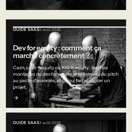
Tous les articles
GUIDE SAAS
6 août 2026
Dev for equity : comment ça
marche concrètement ?
Cash, cash + equity ou 100 % equity : les trois
montages du dev for equity, le processus du pitch
au pacte d'associés, et ce qui fait accepter un
projet.
GUIDE SAAS
3 août 2026