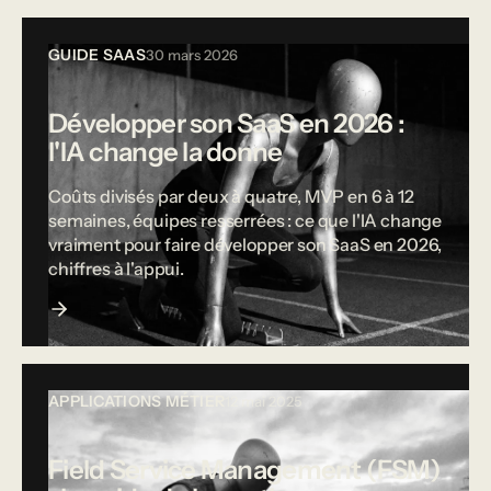
GUIDE SAAS
30 mars 2026
Développer son SaaS en 2026 :
l'IA change la donne
Coûts divisés par deux à quatre, MVP en 6 à 12
semaines, équipes resserrées : ce que l'IA change
vraiment pour faire développer son SaaS en 2026,
chiffres à l'appui.
APPLICATIONS MÉTIER
12 mai 2025
Field Service Management (FSM)