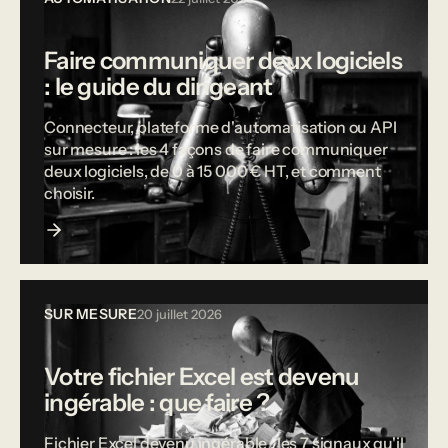
Faire communiquer deux logiciels
: le guide du dirigeant
Connecteur, plateforme d'automatisation ou API
sur mesure : les 4 façons de faire communiquer
deux logiciels, de 0 à 15 000 € HT, et comment
choisir.
SUR MESURE
20 juillet 2026
Votre fichier Excel est devenu
ingérable : que faire ?
Fichier Excel devenu ingérable : les 7 signaux qu'il