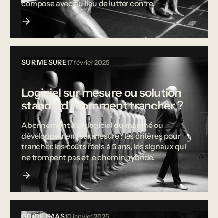
compose avec au lieu de lutter contre.
SUR MESURE
17 février 2025
Logiciel sur mesure ou solution
standard : comment trancher ?
Abonnement à un logiciel du marché ou
développement sur mesure : les critères pour
trancher, les coûts réels à 5 ans, les signaux qui
ne trompent pas et le chemin hybride.
GUIDE SAAS
10 janvier 2025