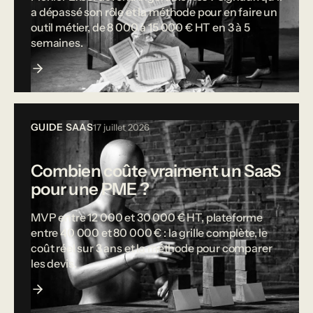
a dépassé son rôle et la méthode pour en faire un
outil métier, de 8 000 à 15 000 € HT en 3 à 5
semaines.
GUIDE SAAS
17 juillet 2026
Combien coûte vraiment un SaaS
pour une PME ?
MVP entre 12 000 et 30 000 € HT, plateforme
entre 40 000 et 80 000 € : la grille complète, le
coût réel sur 3 ans et la méthode pour comparer
les devis.