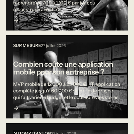
reprendre de 700 à 1 100 € par jour, ou
reconstruire avec l'IA.
SUR MESURE
27 juillet 2026
Combien coûte une application
mobile pour son entreprise ?
MVP mobile de 12 000 à 25 000 € HT, application
complète jusqu'à 60 000 € : la grille de prix, ce
qui fait varier le budget et le coût après les stores.
AUTOMATISATION
22 juillet 2026