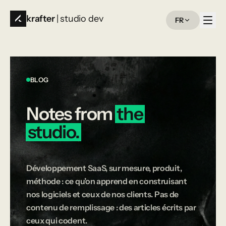
krafter
| studio dev
FR
BLOG
Notes
from
the
studio.
Développement SaaS, sur mesure, produit,
méthode : ce qu’on apprend en construisant
nos logiciels et ceux de nos clients. Pas de
contenu de remplissage : des articles écrits par
ceux qui codent.