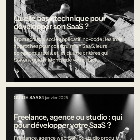
Quelle base technique pour
développer son SaaS ?
From scratch, socle applicatif, no-code : les trois
approches pour construire un SaaS, leurs
compromis réels, et les quatre critères qui
doivent guider le choix de votre stack.
GUIDE SAAS
3 janvier 2025
Freelance, agence ou studio : qui
pour développer votre SaaS ?
Freelance, agence web, ESN ou studio produit :