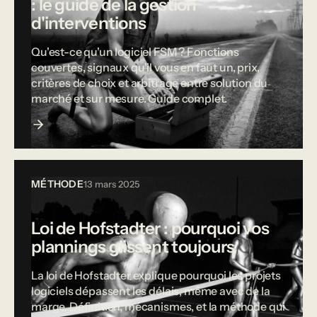
: le guide de la gestion
d'interventions
Qu'est-ce qu'un logiciel FSM ? Fonctions
couvertes, signaux qu'il vous en faut un, prix,
critères de choix et arbitrage entre solution du
marché et sur mesure. Guide complet.
MÉTHODE
13 mars 2025
Loi de Hofstadter : pourquoi vos
plannings glissent toujours
La loi de Hofstadter explique pourquoi les projets
logiciels dépassent les délais, même avec de la
marge. Définition, mécanismes, et la méthode qui