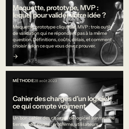
Maquette, prototype, MVP :
lequel pour valider votre idée ?
Maquette, prototype cliquable, MVP : trois outils
de validation qui ne répondent pas à la même
question. Définitions, coûts, délais, et comment
choisir selon ce que vous devez prouver.
MÉTHODE
28 août 2023
Cahier des charges d'un logiciel :
ce qui compte vraiment
Un bon cahier des charges de logiciel sur mesure
tient en dix pages : problème, utilisateurs,