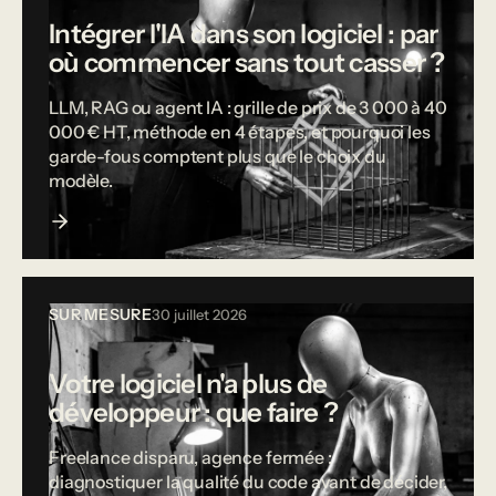
Intégrer l'IA dans son logiciel : par
où commencer sans tout casser ?
LLM, RAG ou agent IA : grille de prix de 3 000 à 40
000 € HT, méthode en 4 étapes, et pourquoi les
garde-fous comptent plus que le choix du
modèle.
SUR MESURE
30 juillet 2026
Votre logiciel n'a plus de
développeur : que faire ?
Freelance disparu, agence fermée :
diagnostiquer la qualité du code avant de décider,