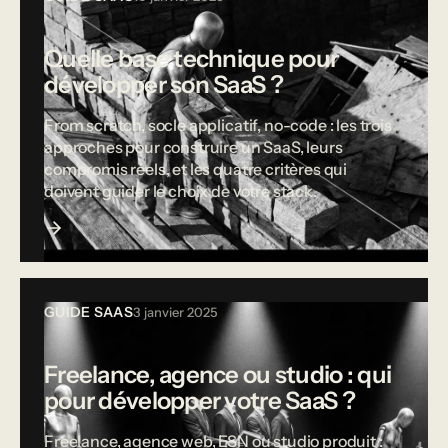
Quelle base technique pour
développer son SaaS ?
From scratch, socle applicatif, no-code : les trois
approches pour construire un SaaS, leurs
compromis réels, et les quatre critères qui
doivent guider le choix de votre stack.
GUIDE SAAS
3 janvier 2025
Freelance, agence ou studio : qui
pour développer votre SaaS ?
Freelance, agence web, ESN ou studio produit :