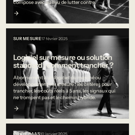
compose avec au lieu de lutter contre.
SUR MESURE
17 février 2025
Logiciel sur mesure ou solution
standard : comment trancher ?
Abonnement à un logiciel du marché ou
développement sur mesure : les critères pour
trancher, les coûts réels à 5 ans, les signaux qui
ne trompent pas et le chemin hybride.
GUIDE SAAS
10 janvier 2025