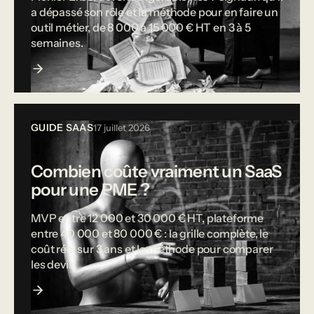
a dépassé son rôle et la méthode pour en faire un
outil métier, de 8 000 à 15 000 € HT en 3 à 5
semaines.
GUIDE SAAS
17 juillet 2026
Combien coûte vraiment un SaaS
pour une PME ?
MVP entre 12 000 et 30 000 € HT, plateforme
entre 40 000 et 80 000 € : la grille complète, le
coût réel sur 3 ans et la méthode pour comparer
les devis.