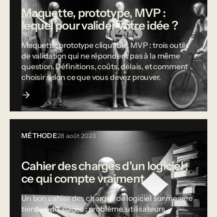
Maquette, prototype, MVP :
lequel pour valider votre idée ?
Maquette, prototype cliquable, MVP : trois outils
de validation qui ne répondent pas à la même
question. Définitions, coûts, délais, et comment
choisir selon ce que vous devez prouver.
MÉTHODE
28 août 2023
Cahier des charges d'un logiciel :
ce qui compte vraiment
Un bon cahier des charges de logiciel sur mesure
tient en dix pages : problème, utilisateurs,