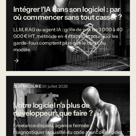
Intégrer l'IA dans son logiciel : par
où commencer sans tout casser ?
LLM, RAG ou agent IA : grille de prix de 3 000 à 40
000 € HT, méthode en 4 étapes, et pourquoi les
garde-fous comptent plus que le choix du
modèle.
SUR MESURE
30 juillet 2026
Votre logiciel n'a plus de
développeur : que faire ?
Freelance disparu, agence fermée :
diagnostiquer la qualité du code avant de décider,