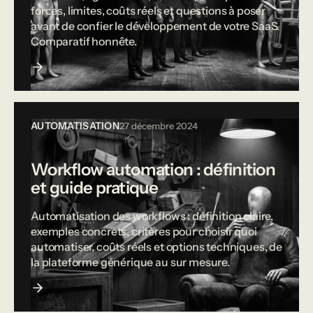
forces, limites, coûts réels et questions à poser
avant de confier le développement de votre SaaS.
Comparatif honnête.
AUTOMATISATION
27 décembre 2024
Workflow automation : définition
et guide pratique
Automatisation des workflows : définition claire,
exemples concrets, critères pour choisir quoi
automatiser, coûts réels et options techniques, de
la plateforme générique au sur mesure.