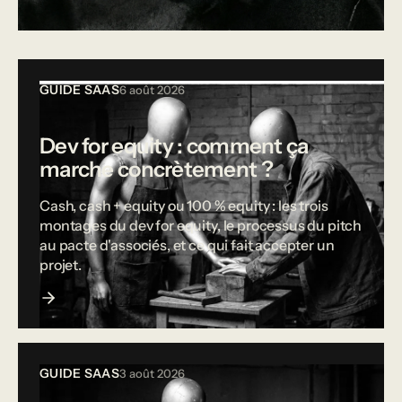
Tous les articles
GUIDE SAAS
6 août 2026
Dev for equity : comment ça
marche concrètement ?
Cash, cash + equity ou 100 % equity : les trois
montages du dev for equity, le processus du pitch
au pacte d'associés, et ce qui fait accepter un
projet.
GUIDE SAAS
3 août 2026