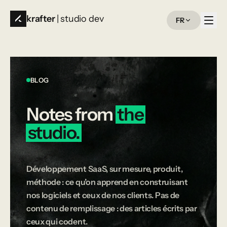
krafter
| studio dev
FR
BLOG
Notes
from
the
studio.
Développement SaaS, sur mesure, produit,
méthode : ce qu’on apprend en construisant
nos logiciels et ceux de nos clients. Pas de
contenu de remplissage : des articles écrits par
ceux qui codent.