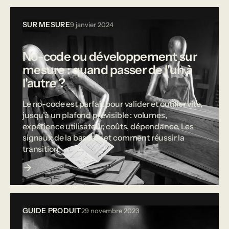
SUR MESURE
9 janvier 2024
No-code ou développement sur
mesure : quand passer de l'un à
l'autre ?
Le no-code est parfait pour valider et outiller vite,
jusqu'à un plafond prévisible : volumes,
expérience utilisateur, coûts, dépendance. Les
signaux de la bascule et comment réussir la
transition.
GUIDE PRODUIT
29 novembre 2023