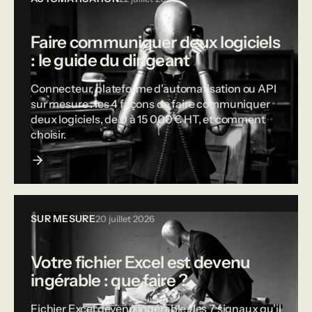
Faire communiquer deux logiciels
: le guide du dirigeant
Connecteur, plateforme d'automatisation ou API
sur mesure : les 4 façons de faire communiquer
deux logiciels, de 0 à 15 000 € HT, et comment
choisir.
SUR MESURE
20 juillet 2026
Votre fichier Excel est devenu
ingérable : que faire ?
Fichier Excel devenu ingérable : les 7 signaux qu'il