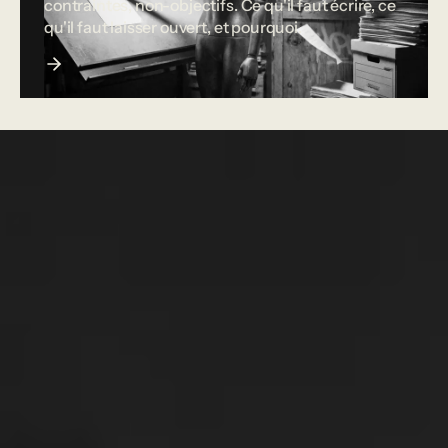
contraintes, non-objectifs. Ce qu'il faut écrire, ce
qu'il faut laisser ouvert, et pourquoi.