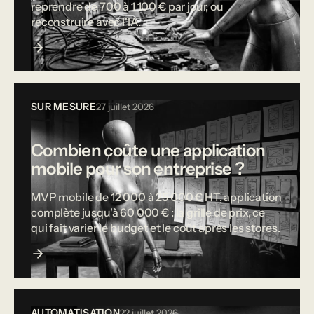
reprendre de 700 à 1 100 € par jour, ou
reconstruire avec l'IA.
SUR MESURE
27 juillet 2026
Combien coûte une application
mobile pour son entreprise ?
MVP mobile de 12 000 à 25 000 € HT, application
complète jusqu'à 60 000 € : la grille de prix, ce
qui fait varier le budget et le coût après les stores.
AUTOMATISATION
22 juillet 2026