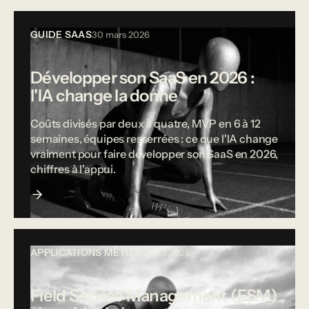
GUIDE SAAS
30 mars 2026
Développer son SaaS en 2026 :
l'IA change la donne
Coûts divisés par deux à quatre, MVP en 6 à 12
semaines, équipes resserrées : ce que l'IA change
vraiment pour faire développer son SaaS en 2026,
chiffres à l'appui.
APPLICATIONS MÉTIER
12 mai 2025
Field Service Management (FSM)