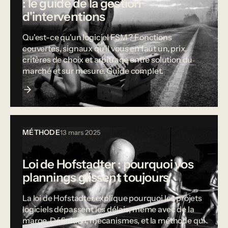
: le guide de la gestion
d'interventions
Qu'est-ce qu'un logiciel FSM ? Fonctions
couvertes, signaux qu'il vous en faut un, prix,
critères de choix et arbitrage entre solution du
marché et sur mesure. Guide complet.
MÉTHODE
13 mars 2025
Loi de Hofstadter : pourquoi vos
plannings glissent toujours
La loi de Hofstadter explique pourquoi les projets
logiciels dépassent les délais, même avec de la
marge. Définition, mécanismes, et la méthode qui