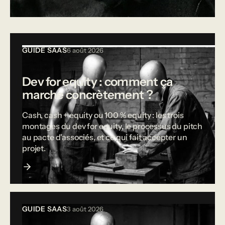
Tous les articles
GUIDE SAAS
6 août 2026
Dev for equity : comment ça
marche concrètement ?
Cash, cash + equity ou 100 % equity : les trois
montages du dev for equity, le processus du pitch
au pacte d'associés, et ce qui fait accepter un
projet.
GUIDE SAAS
3 août 2026