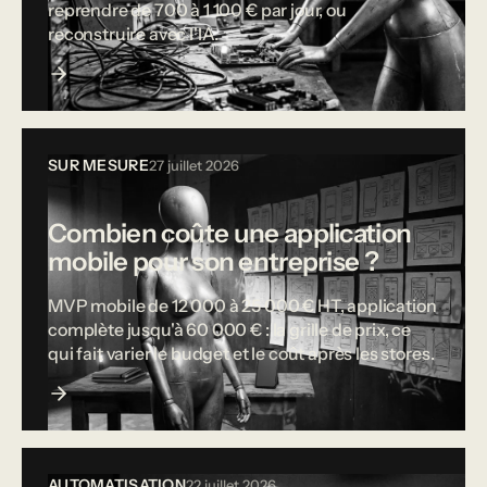
reprendre de 700 à 1 100 € par jour, ou
reconstruire avec l'IA.
SUR MESURE
27 juillet 2026
Combien coûte une application
mobile pour son entreprise ?
MVP mobile de 12 000 à 25 000 € HT, application
complète jusqu'à 60 000 € : la grille de prix, ce
qui fait varier le budget et le coût après les stores.
AUTOMATISATION
22 juillet 2026