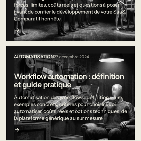
forces, limites, coûts réels et questions à poser
avant de confier le développement de votre SaaS.
Comparatif honnête.
AUTOMATISATION
27 décembre 2024
Workflow automation : définition
et guide pratique
Automatisation des workflows : définition claire,
exemples concrets, critères pour choisir quoi
automatiser, coûts réels et options techniques, de
la plateforme générique au sur mesure.