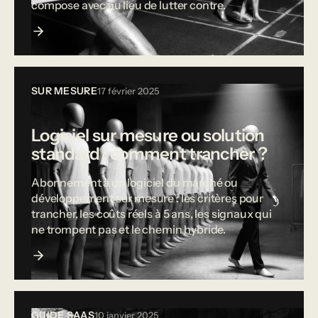
compose avec au lieu de lutter contre.
SUR MESURE
17 février 2025
Logiciel sur mesure ou solution
standard : comment trancher ?
Abonnement à un logiciel du marché ou
développement sur mesure : les critères pour
trancher, les coûts réels à 5 ans, les signaux qui
ne trompent pas et le chemin hybride.
GUIDE SAAS
10 janvier 2025