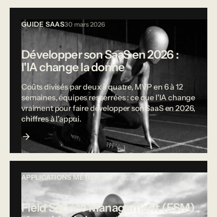
GUIDE SAAS
30 mars 2026
Développer son SaaS en 2026 :
l'IA change la donne
Coûts divisés par deux à quatre, MVP en 6 à 12
semaines, équipes resserrées : ce que l'IA change
vraiment pour faire développer son SaaS en 2026,
chiffres à l'appui.
APPLICATIONS MÉTIER
12 mai 2025
Field Service Management (FSM)