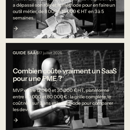
a dépassé son rôle et la méthode pour en faire un
outil métier, de 8 000 à 15 000 € HT en 3 à 5
semaines.
GUIDE SAAS
17 juillet 2026
Combien coûte vraiment un SaaS
pour une PME ?
MVP entre 12 000 et 30 000 € HT, plateforme
entre 40 000 et 80 000 € : la grille complète, le
coût réel sur 3 ans et la méthode pour comparer
les devis.