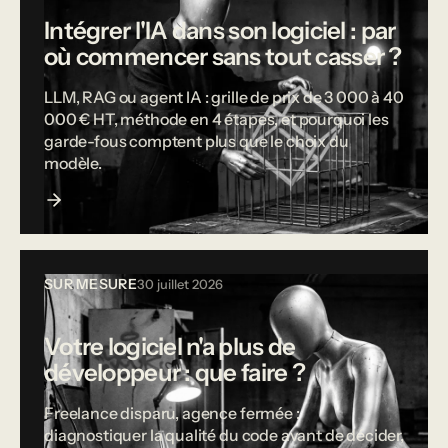
Intégrer l'IA dans son logiciel : par
où commencer sans tout casser ?
LLM, RAG ou agent IA : grille de prix de 3 000 à 40
000 € HT, méthode en 4 étapes, et pourquoi les
garde-fous comptent plus que le choix du
modèle.
SUR MESURE
30 juillet 2026
Votre logiciel n'a plus de
développeur : que faire ?
Freelance disparu, agence fermée :
diagnostiquer la qualité du code avant de décider,