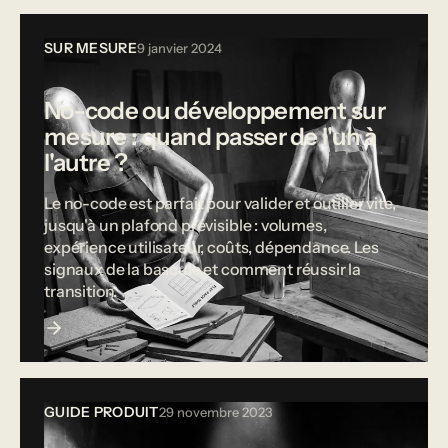
SUR MESURE
9 janvier 2024
No-code ou développement sur
mesure : quand passer de l'un à
l'autre ?
Le no-code est parfait pour valider et outiller vite,
jusqu'à un plafond prévisible : volumes,
expérience utilisateur, coûts, dépendance. Les
signaux de la bascule et comment réussir la
transition.
GUIDE PRODUIT
29 novembre 2023