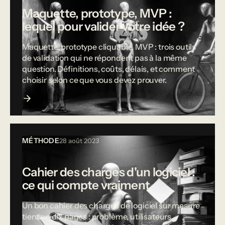
Maquette, prototype, MVP :
lequel pour valider votre idée ?
Maquette, prototype cliquable, MVP : trois outils
de validation qui ne répondent pas à la même
question. Définitions, coûts, délais, et comment
choisir selon ce que vous devez prouver.
MÉTHODE
28 août 2023
Cahier des charges d'un logiciel :
ce qui compte vraiment
Un bon cahier des charges de logiciel sur mesure
tient en dix pages : problème, utilisateurs,