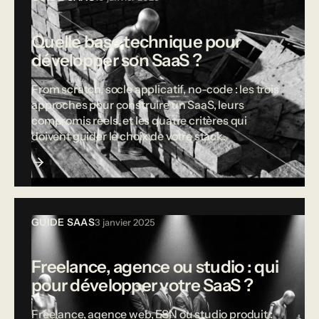
Quelle base technique pour
développer son SaaS ?
From scratch, socle applicatif, no-code : les trois
approches pour construire un SaaS, leurs
compromis réels, et les quatre critères qui
doivent guider le choix de votre stack.
GUIDE SAAS
3 janvier 2025
Freelance, agence ou studio : qui
pour développer votre SaaS ?
Freelance, agence web, ESN ou studio produit :