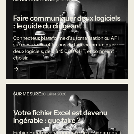
Faire communiquer deux logiciels
: le guide du dirigeant
Connecteur, plateforme d'automatisation ou API
sur mesure : les 4 façons de faire communiquer
deux logiciels, de 0 à 15 000 € HT, et comment
choisir.
SUR MESURE
20 juillet 2026
Votre fichier Excel est devenu
ingérable : que faire ?
Fichier Excel devenu ingérable : les 7 signaux qu'il