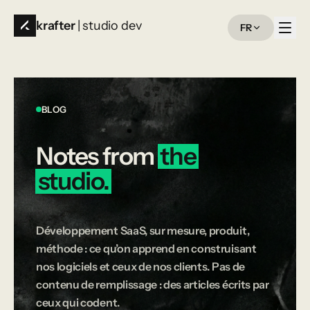
krafter
| studio dev
FR
BLOG
Notes
from
the
studio.
Développement SaaS, sur mesure, produit,
méthode : ce qu’on apprend en construisant
nos logiciels et ceux de nos clients. Pas de
contenu de remplissage : des articles écrits par
ceux qui codent.