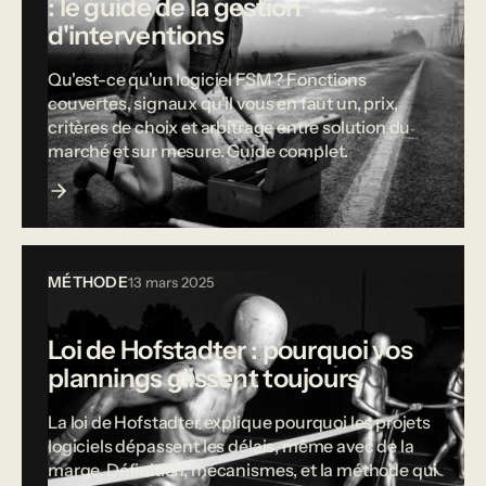
: le guide de la gestion
d'interventions
Qu'est-ce qu'un logiciel FSM ? Fonctions
couvertes, signaux qu'il vous en faut un, prix,
critères de choix et arbitrage entre solution du
marché et sur mesure. Guide complet.
MÉTHODE
13 mars 2025
Loi de Hofstadter : pourquoi vos
plannings glissent toujours
La loi de Hofstadter explique pourquoi les projets
logiciels dépassent les délais, même avec de la
marge. Définition, mécanismes, et la méthode qui