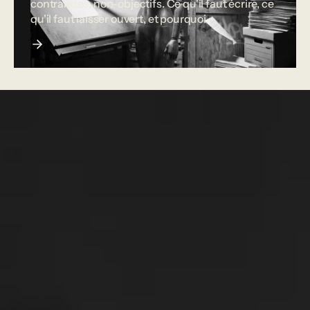
contraintes, non-objectifs. Ce qu'il faut écrire, ce
qu'il faut laisser ouvert, et pourquoi.