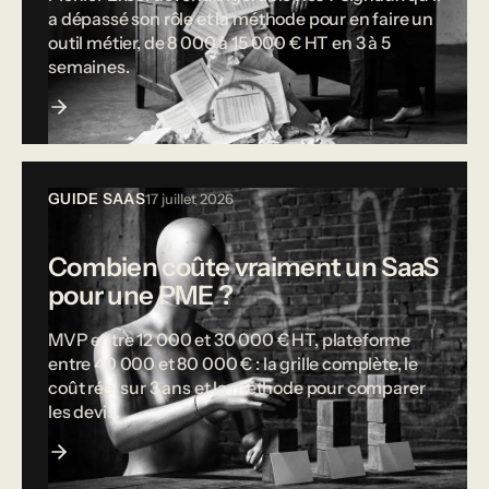
a dépassé son rôle et la méthode pour en faire un
outil métier, de 8 000 à 15 000 € HT en 3 à 5
semaines.
GUIDE SAAS
17 juillet 2026
Combien coûte vraiment un SaaS
pour une PME ?
MVP entre 12 000 et 30 000 € HT, plateforme
entre 40 000 et 80 000 € : la grille complète, le
coût réel sur 3 ans et la méthode pour comparer
les devis.