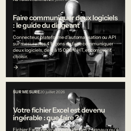
Faire communiquer deux logiciels
: le guide du dirigeant
Connecteur, plateforme d'automatisation ou API
sur mesure : les 4 façons de faire communiquer
deux logiciels, de 0 à 15 000 € HT, et comment
choisir.
SUR MESURE
20 juillet 2026
Votre fichier Excel est devenu
ingérable : que faire ?
Fichier Excel devenu ingérable : les 7 signaux qu'il