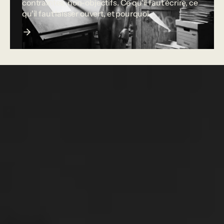
contraintes, non-objectifs. Ce qu'il faut écrire, ce
qu'il faut laisser ouvert, et pourquoi.