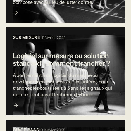
compose avec au lieu de lutter contre.
SUR MESURE
17 février 2025
Logiciel sur mesure ou solution
standard : comment trancher ?
Abonnement à un logiciel du marché ou
développement sur mesure : les critères pour
trancher, les coûts réels à 5 ans, les signaux qui
ne trompent pas et le chemin hybride.
GUIDE SAAS
10 janvier 2025