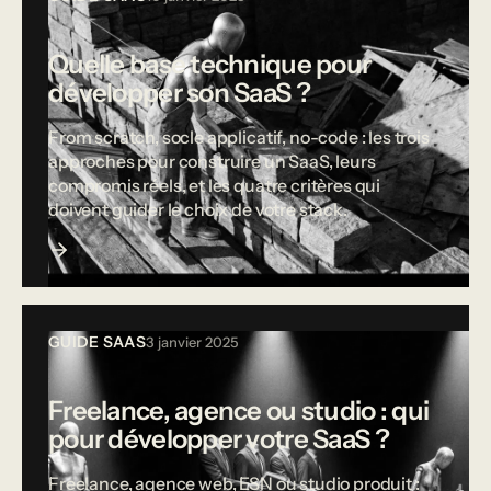
Quelle base technique pour
développer son SaaS ?
From scratch, socle applicatif, no-code : les trois
approches pour construire un SaaS, leurs
compromis réels, et les quatre critères qui
doivent guider le choix de votre stack.
GUIDE SAAS
3 janvier 2025
Freelance, agence ou studio : qui
pour développer votre SaaS ?
Freelance, agence web, ESN ou studio produit :