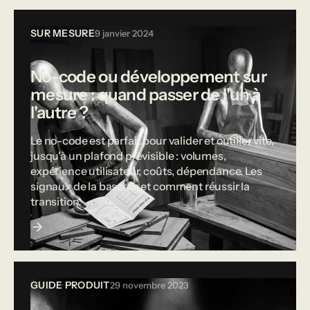
SUR MESURE
9 janvier 2024
No-code ou développement sur
mesure : quand passer de l'un à
l'autre ?
Le no-code est parfait pour valider et outiller vite,
jusqu'à un plafond prévisible : volumes,
expérience utilisateur, coûts, dépendance. Les
signaux de la bascule et comment réussir la
transition.
GUIDE PRODUIT
29 novembre 2023