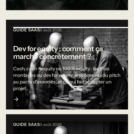
Tous les articles
GUIDE SAAS
6 août 2026
Dev for equity : comment ça
marche concrètement ?
Cash, cash + equity ou 100 % equity : les trois
montages du dev for equity, le processus du pitch
au pacte d'associés, et ce qui fait accepter un
projet.
GUIDE SAAS
3 août 2026