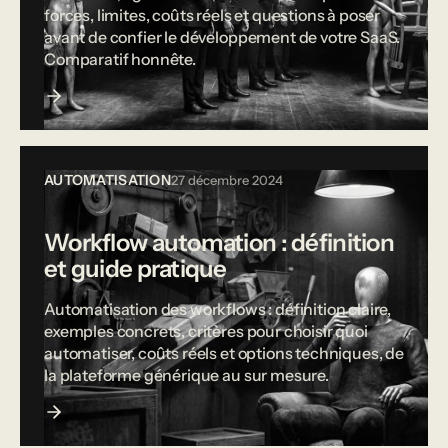
forces, limites, coûts réels et questions à poser
avant de confier le développement de votre SaaS.
Comparatif honnête.
AUTOMATISATION
27 décembre 2024
Workflow automation : définition
et guide pratique
Automatisation des workflows : définition claire,
exemples concrets, critères pour choisir quoi
automatiser, coûts réels et options techniques, de
la plateforme générique au sur mesure.