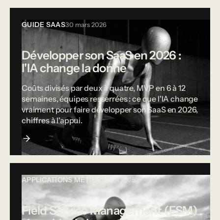
GUIDE SAAS
30 mars 2026
Développer son SaaS en 2026 :
l'IA change la donne
Coûts divisés par deux à quatre, MVP en 6 à 12
semaines, équipes resserrées : ce que l'IA change
vraiment pour faire développer son SaaS en 2026,
chiffres à l'appui.
APPLICATIONS MÉTIER
12 mai 2025
Field Service Management (FSM)