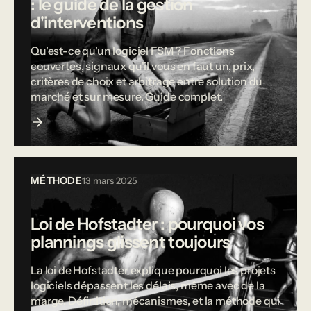
: le guide de la gestion
d'interventions
Qu'est-ce qu'un logiciel FSM ? Fonctions
couvertes, signaux qu'il vous en faut un, prix,
critères de choix et arbitrage entre solution du
marché et sur mesure. Guide complet.
MÉTHODE
13 mars 2025
Loi de Hofstadter : pourquoi vos
plannings glissent toujours
La loi de Hofstadter explique pourquoi les projets
logiciels dépassent les délais, même avec de la
marge. Définition, mécanismes, et la méthode qui