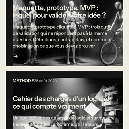
Maquette, prototype, MVP :
lequel pour valider votre idée ?
Maquette, prototype cliquable, MVP : trois outils
de validation qui ne répondent pas à la même
question. Définitions, coûts, délais, et comment
choisir selon ce que vous devez prouver.
MÉTHODE
28 août 2023
Cahier des charges d'un logiciel :
ce qui compte vraiment
Un bon cahier des charges de logiciel sur mesure
tient en dix pages : problème, utilisateurs,