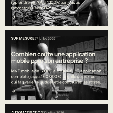
reprendre de 700 à 1 100 € par jour, ou
reconstruire avec l'IA.
SUR MESURE
27 juillet 2026
Combien coûte une application
mobile pour son entreprise ?
MVP mobile de 12 000 à 25 000 € HT, application
complète jusqu'à 60 000 € : la grille de prix, ce
qui fait varier le budget et le coût après les stores.
AUTOMATISATION
22 juillet 2026