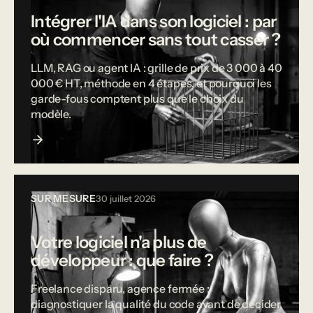
Intégrer l'IA dans son logiciel : par
où commencer sans tout casser ?
LLM, RAG ou agent IA : grille de prix de 3 000 à 40
000 € HT, méthode en 4 étapes, et pourquoi les
garde-fous comptent plus que le choix du
modèle.
SUR MESURE
30 juillet 2026
Votre logiciel n'a plus de
développeur : que faire ?
Freelance disparu, agence fermée :
diagnostiquer la qualité du code avant de décider,