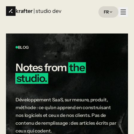
krafter
| studio dev
FR
BLOG
Notes
from
the
studio.
Développement SaaS, sur mesure, produit,
méthode : ce qu’on apprend en construisant
nos logiciels et ceux de nos clients. Pas de
contenu de remplissage : des articles écrits par
ceux qui codent.