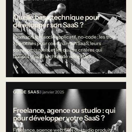
Quelle base technique pour
développer son SaaS ?
From scratch, socle applicatif, no-code : les trois
approches pour construire un SaaS, leurs
compromis réels, et les quatre critères qui
doivent guider le choix de votre stack.
GUIDE SAAS
3 janvier 2025
Freelance, agence ou studio : qui
pour développer votre SaaS ?
Freelance, agence web, ESN ou studio produit :