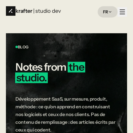
krafter
| studio dev
FR
BLOG
Notes
from
the
studio.
Développement SaaS, sur mesure, produit,
méthode : ce qu’on apprend en construisant
nos logiciels et ceux de nos clients. Pas de
contenu de remplissage : des articles écrits par
ceux qui codent.