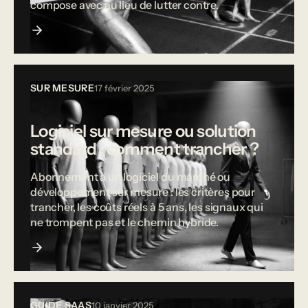
compose avec au lieu de lutter contre.
SUR MESURE
17 février 2025
Logiciel sur mesure ou solution
standard : comment trancher ?
Abonnement à un logiciel du marché ou
développement sur mesure : les critères pour
trancher, les coûts réels à 5 ans, les signaux qui
ne trompent pas et le chemin hybride.
GUIDE SAAS
10 janvier 2025