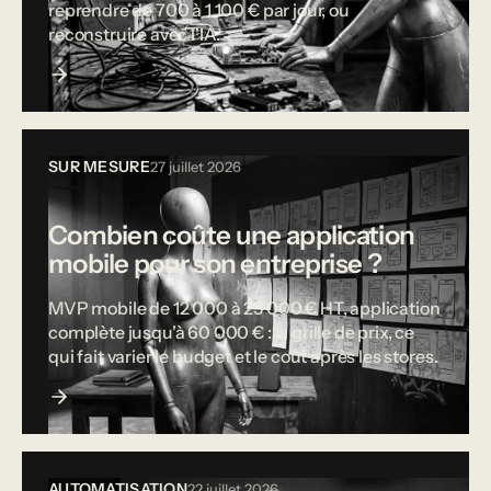
reprendre de 700 à 1 100 € par jour, ou
reconstruire avec l'IA.
SUR MESURE
27 juillet 2026
Combien coûte une application
mobile pour son entreprise ?
MVP mobile de 12 000 à 25 000 € HT, application
complète jusqu'à 60 000 € : la grille de prix, ce
qui fait varier le budget et le coût après les stores.
AUTOMATISATION
22 juillet 2026