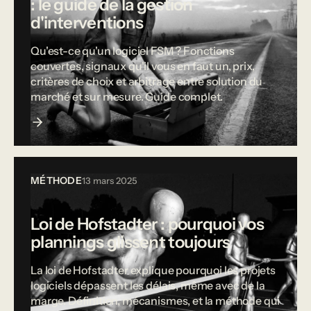
: le guide de la gestion
d'interventions
Qu'est-ce qu'un logiciel FSM ? Fonctions
couvertes, signaux qu'il vous en faut un, prix,
critères de choix et arbitrage entre solution du
marché et sur mesure. Guide complet.
MÉTHODE
13 mars 2025
Loi de Hofstadter : pourquoi vos
plannings glissent toujours
La loi de Hofstadter explique pourquoi les projets
logiciels dépassent les délais, même avec de la
marge. Définition, mécanismes, et la méthode qui