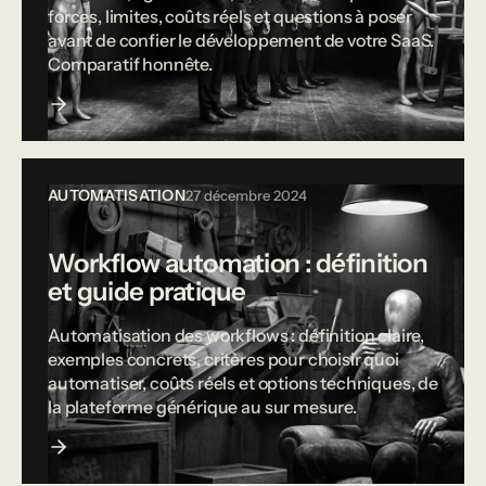
forces, limites, coûts réels et questions à poser
avant de confier le développement de votre SaaS.
Comparatif honnête.
AUTOMATISATION
27 décembre 2024
Workflow automation : définition
et guide pratique
Automatisation des workflows : définition claire,
exemples concrets, critères pour choisir quoi
automatiser, coûts réels et options techniques, de
la plateforme générique au sur mesure.