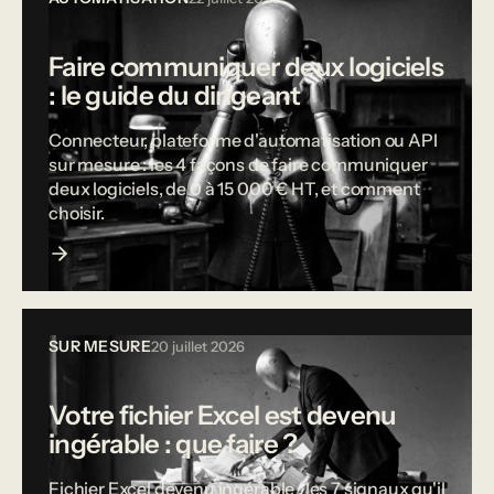
Faire communiquer deux logiciels
: le guide du dirigeant
Connecteur, plateforme d'automatisation ou API
sur mesure : les 4 façons de faire communiquer
deux logiciels, de 0 à 15 000 € HT, et comment
choisir.
SUR MESURE
20 juillet 2026
Votre fichier Excel est devenu
ingérable : que faire ?
Fichier Excel devenu ingérable : les 7 signaux qu'il