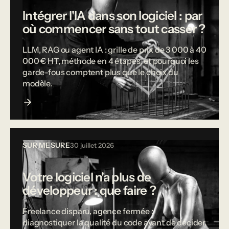
Intégrer l'IA dans son logiciel : par
où commencer sans tout casser ?
LLM, RAG ou agent IA : grille de prix de 3 000 à 40
000 € HT, méthode en 4 étapes, et pourquoi les
garde-fous comptent plus que le choix du
modèle.
SUR MESURE
30 juillet 2026
Votre logiciel n'a plus de
développeur : que faire ?
Freelance disparu, agence fermée :
diagnostiquer la qualité du code avant de décider,