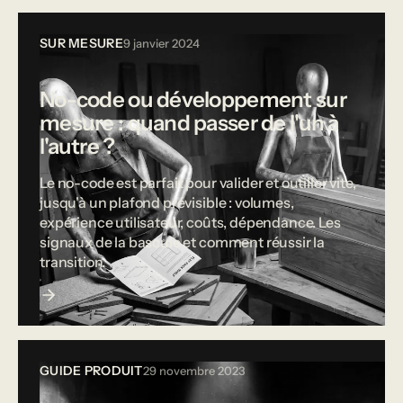
SUR MESURE
9 janvier 2024
No-code ou développement sur
mesure : quand passer de l'un à
l'autre ?
Le no-code est parfait pour valider et outiller vite,
jusqu'à un plafond prévisible : volumes,
expérience utilisateur, coûts, dépendance. Les
signaux de la bascule et comment réussir la
transition.
GUIDE PRODUIT
29 novembre 2023