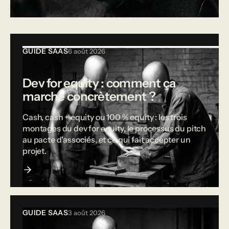
Tous les articles
GUIDE SAAS
6 août 2026
Dev for equity : comment ça
marche concrètement ?
Cash, cash + equity ou 100 % equity : les trois
montages du dev for equity, le processus du pitch
au pacte d'associés, et ce qui fait accepter un
projet.
GUIDE SAAS
3 août 2026