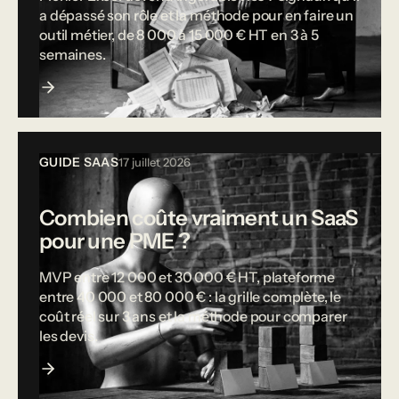
a dépassé son rôle et la méthode pour en faire un
outil métier, de 8 000 à 15 000 € HT en 3 à 5
semaines.
GUIDE SAAS
17 juillet 2026
Combien coûte vraiment un SaaS
pour une PME ?
MVP entre 12 000 et 30 000 € HT, plateforme
entre 40 000 et 80 000 € : la grille complète, le
coût réel sur 3 ans et la méthode pour comparer
les devis.