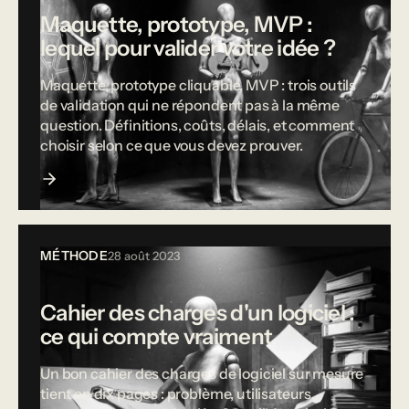
Maquette, prototype, MVP :
lequel pour valider votre idée ?
Maquette, prototype cliquable, MVP : trois outils
de validation qui ne répondent pas à la même
question. Définitions, coûts, délais, et comment
choisir selon ce que vous devez prouver.
MÉTHODE
28 août 2023
Cahier des charges d'un logiciel :
ce qui compte vraiment
Un bon cahier des charges de logiciel sur mesure
tient en dix pages : problème, utilisateurs,