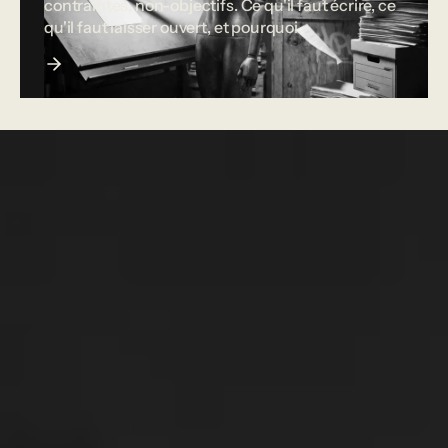
contraintes, non-objectifs. Ce qu'il faut écrire, ce
qu'il faut laisser ouvert, et pourquoi.