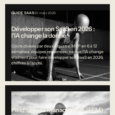
GUIDE SAAS
30 mars 2026
Développer son SaaS en 2026 :
l'IA change la donne
Coûts divisés par deux à quatre, MVP en 6 à 12
semaines, équipes resserrées : ce que l'IA change
vraiment pour faire développer son SaaS en 2026,
chiffres à l'appui.
APPLICATIONS MÉTIER
12 mai 2025
Field Service Management (FSM)