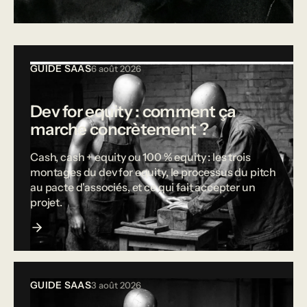
Tous les articles
GUIDE SAAS
6 août 2026
Dev for equity : comment ça
marche concrètement ?
Cash, cash + equity ou 100 % equity : les trois
montages du dev for equity, le processus du pitch
au pacte d'associés, et ce qui fait accepter un
projet.
GUIDE SAAS
3 août 2026