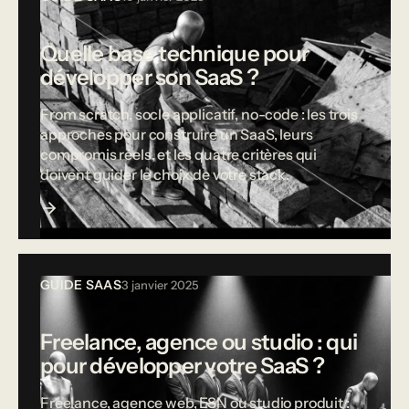
Quelle base technique pour
développer son SaaS ?
From scratch, socle applicatif, no-code : les trois
approches pour construire un SaaS, leurs
compromis réels, et les quatre critères qui
doivent guider le choix de votre stack.
GUIDE SAAS
3 janvier 2025
Freelance, agence ou studio : qui
pour développer votre SaaS ?
Freelance, agence web, ESN ou studio produit :