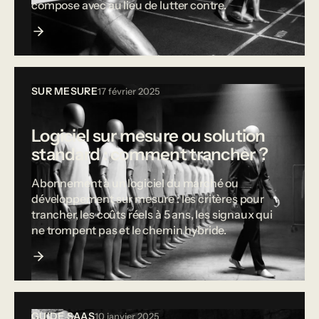
compose avec au lieu de lutter contre.
SUR MESURE
17 février 2025
Logiciel sur mesure ou solution
standard : comment trancher ?
Abonnement à un logiciel du marché ou
développement sur mesure : les critères pour
trancher, les coûts réels à 5 ans, les signaux qui
ne trompent pas et le chemin hybride.
GUIDE SAAS
10 janvier 2025