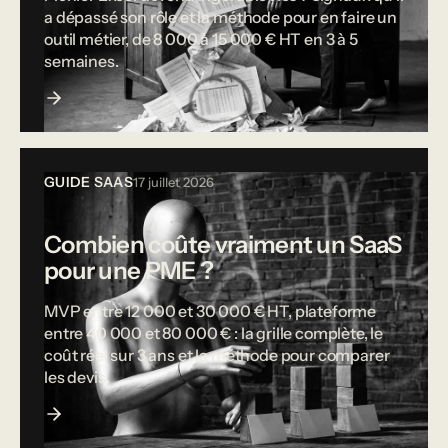
a dépassé son rôle et la méthode pour en faire un
outil métier, de 8 000 à 15 000 € HT en 3 à 5
semaines.
GUIDE SAAS
17 juillet 2026
Combien coûte vraiment un SaaS
pour une PME ?
MVP entre 12 000 et 30 000 € HT, plateforme
entre 40 000 et 80 000 € : la grille complète, le
coût réel sur 3 ans et la méthode pour comparer
les devis.