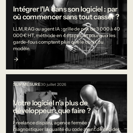
Intégrer l'IA dans son logiciel : par
où commencer sans tout casser ?
LLM, RAG ou agent IA : grille de prix de 3 000 à 40
000 € HT, méthode en 4 étapes, et pourquoi les
garde-fous comptent plus que le choix du
modèle.
SUR MESURE
30 juillet 2026
Votre logiciel n'a plus de
développeur : que faire ?
Freelance disparu, agence fermée :
diagnostiquer la qualité du code avant de décider,