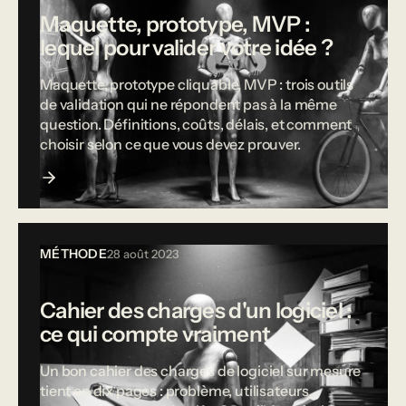
Maquette, prototype, MVP :
lequel pour valider votre idée ?
Maquette, prototype cliquable, MVP : trois outils
de validation qui ne répondent pas à la même
question. Définitions, coûts, délais, et comment
choisir selon ce que vous devez prouver.
MÉTHODE
28 août 2023
Cahier des charges d'un logiciel :
ce qui compte vraiment
Un bon cahier des charges de logiciel sur mesure
tient en dix pages : problème, utilisateurs,