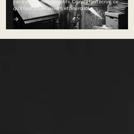
contraintes, non-objectifs. Ce qu'il faut écrire, ce
qu'il faut laisser ouvert, et pourquoi.