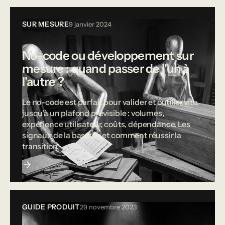
SUR MESURE
9 janvier 2024
No-code ou développement sur
mesure : quand passer de l'un à
l'autre ?
Le no-code est parfait pour valider et outiller vite,
jusqu'à un plafond prévisible : volumes,
expérience utilisateur, coûts, dépendance. Les
signaux de la bascule et comment réussir la
transition.
GUIDE PRODUIT
29 novembre 2023