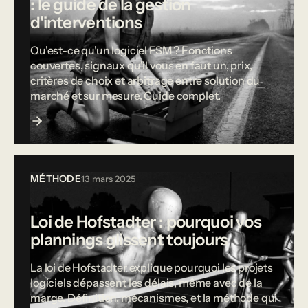
: le guide de la gestion
d'interventions
Qu'est-ce qu'un logiciel FSM ? Fonctions
couvertes, signaux qu'il vous en faut un, prix,
critères de choix et arbitrage entre solution du
marché et sur mesure. Guide complet.
MÉTHODE
13 mars 2025
Loi de Hofstadter : pourquoi vos
plannings glissent toujours
La loi de Hofstadter explique pourquoi les projets
logiciels dépassent les délais, même avec de la
marge. Définition, mécanismes, et la méthode qui