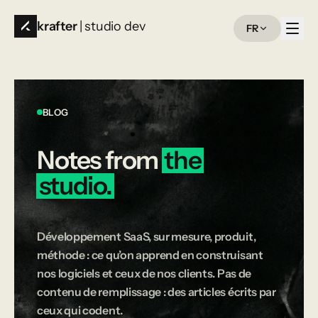
krafter
| studio dev
FR
BLOG
Notes
from
the
studio.
Développement SaaS, sur mesure, produit,
méthode : ce qu’on apprend en construisant
nos logiciels et ceux de nos clients. Pas de
contenu de remplissage : des articles écrits par
ceux qui codent.