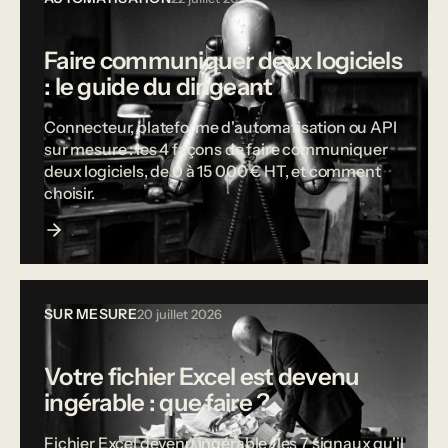
Faire communiquer deux logiciels
: le guide du dirigeant
Connecteur, plateforme d'automatisation ou API
sur mesure : les 4 façons de faire communiquer
deux logiciels, de 0 à 15 000 € HT, et comment
choisir.
SUR MESURE
20 juillet 2026
Votre fichier Excel est devenu
ingérable : que faire ?
Fichier Excel devenu ingérable : les 7 signaux qu'il