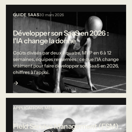
GUIDE SAAS
30 mars 2026
Développer son SaaS en 2026 :
l'IA change la donne
Coûts divisés par deux à quatre, MVP en 6 à 12
semaines, équipes resserrées : ce que l'IA change
vraiment pour faire développer son SaaS en 2026,
chiffres à l'appui.
APPLICATIONS MÉTIER
12 mai 2025
Field Service Management (FSM)