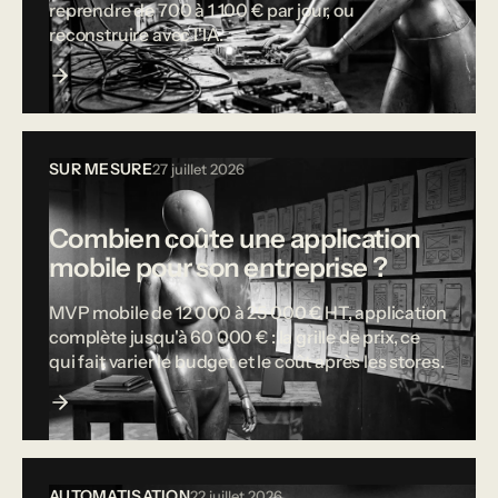
reprendre de 700 à 1 100 € par jour, ou
reconstruire avec l'IA.
SUR MESURE
27 juillet 2026
Combien coûte une application
mobile pour son entreprise ?
MVP mobile de 12 000 à 25 000 € HT, application
complète jusqu'à 60 000 € : la grille de prix, ce
qui fait varier le budget et le coût après les stores.
AUTOMATISATION
22 juillet 2026